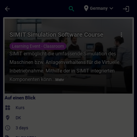
Für Hauptinhalt überspringen
Seite wurde geladen
place
expand_more
arrow_back
search
login
Germany
Kurs - SIMIT Simulation Software Course -
SIMIT Simulation Software Course
more_vert
Learning Event - Classroom
SIMIT ermöglicht die umfassende Simulation des
Maschinen bzw. Anlagenverhaltens für die Virtuelle
Inbetriebnahme. Mithilfe der in SIMIT integrierten
Komponenten könn...
Mehr
Auf einen Blick
widgets
Kurs
where_to_vote
DK
access_time
3 days