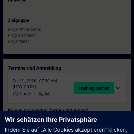
Hinweise
-
Zielgruppe
Projektmitarbeiter
Programmierer
Projektierer
Termine und Anmeldung
Dec 01, 2026 | 07:30 AM
(UTC+00:00)
expand_more
Training buchen
schedule
translate
3 tage
DA
Keinen passenden Termin gefunden?
Setzen Sie sich auf die Interessentenliste und erhalten Sie eine
Benachrichtigung sobald neue Termine verfügbar sind.
Benachrichtigungsservice aktivieren