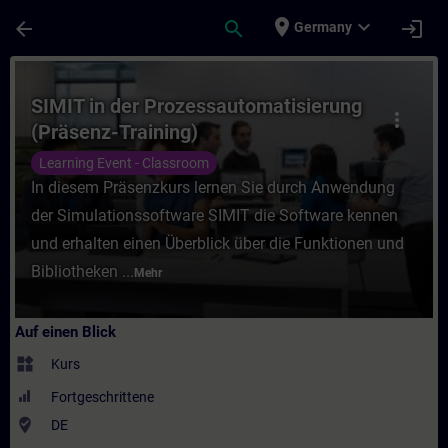
Für Hauptinhalt überspringen
Seite wurde geladen
place
expand_more
arrow_back
search
login
Germany
Kurs - SIMIT in der Prozessautomatisierung
SIMIT in der Prozessautomatisierung
more_vert
(Präsenz-Training)
Learning Event - Classroom
In diesem Präsenzkurs lernen Sie durch Anwendung
der Simulationssoftware SIMIT die Software kennen
und erhalten einen Überblick über die Funktionen und
Bibliotheken ...
Mehr
Auf einen Blick
widgets
Kurs
Fortgeschrittene
where_to_vote
DE