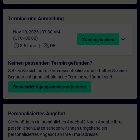
Termine und Anmeldung
Nov 10, 2026 | 07:30 AM
(UTC+00:00)
expand_more
Training buchen
schedule
translate
3.5 tage
DE
Keinen passenden Termin gefunden?
Setzen Sie sich auf die Interessentenliste und erhalten Sie eine
Benachrichtigung sobald neue Termine verfügbar sind.
Benachrichtigungsservice aktivieren
Personalisiertes Angebot
Sie benötigen ein persönliches Angebot? Nach Angabe Ihrer
persönlichen Daten senden wir Ihnen umgehend ein
personalisiertes Angebot an Ihre Emailadresse.