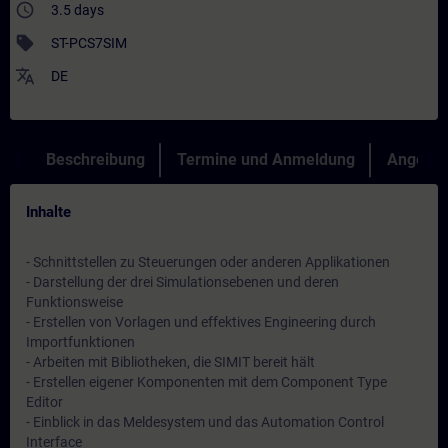
access_time
3.5 days
sell
ST-PCS7SIM
translate
DE
Beschreibung
Termine und Anmeldung
Angebot
Inhalte
- Schnittstellen zu Steuerungen oder anderen Applikationen
- Darstellung der drei Simulationsebenen und deren
Funktionsweise
- Erstellen von Vorlagen und effektives Engineering durch
Importfunktionen
- Arbeiten mit Bibliotheken, die SIMIT bereit hält
- Erstellen eigener Komponenten mit dem Component Type
Editor
- Einblick in das Meldesystem und das Automation Control
Interface