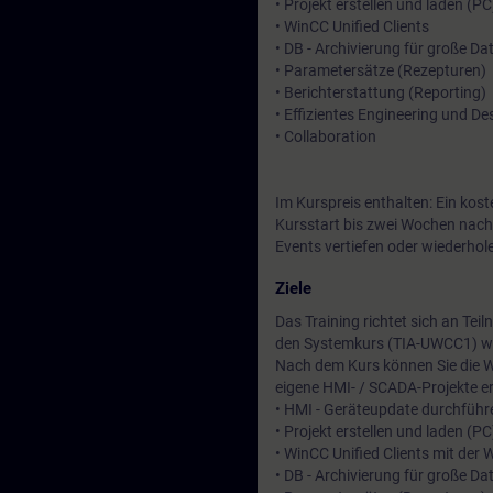
• Projekt erstellen und laden (PC
• WinCC Unified Clients
• DB - Archivierung für große 
• Parametersätze (Rezepturen)
• Berichterstattung (Reporting)
• Effizientes Engineering und De
• Collaboration
Im Kurspreis enthalten: Ein kos
Kursstart bis zwei Wochen nach
Events vertiefen oder wiederhol
Ziele
Das Training richtet sich an T
den Systemkurs (TIA-UWCC1) we
Nach dem Kurs können Sie die W
eigene HMI- / SCADA-Projekte er
• HMI - Geräteupdate durchführ
• Projekt erstellen und laden (PC
• WinCC Unified Clients mit der
• DB - Archivierung für große D