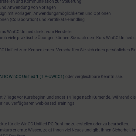
erstellen und Kommunikation zur Steuerung
) und Anwendung von Vorlagen
Design mit Vorlagen, Anwendungsmöglichkeiten und Optionen
onen (Collaboration) und Zertifikats-Handling
ms WinCC Unified direkt vom Hersteller
urch viele praktische Übungen können Sie nach dem Kurs WinCC Unified s
C Unified zum Kennenlernen. Verschaffen Sie sich einen persönlichen Ein
ATIC WinCC Unified 1 (TIA-UWCC1)
oder vergleichbare Kenntnisse.
t 7 Tage vor Kursbeginn und endet 14 Tage nach Kursende. Während di
über 480 verfügbaren web-based Trainings.
kte für die WinCC Unified PC Runtime zu erstellen oder zu bearbeiten.
emkurs erlernte Wissen, zeigt Ihnen viel Neues und gibt Ihnen Sicherheit