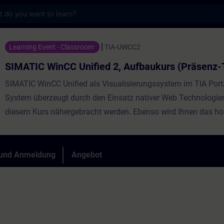
s
 Unified 2, Aufbaukurs (Präsenz-Training) 
Learning Event - Classroom
TIA-UWCC2
SIMATIC WinCC Unified 2, Aufbaukurs (Präsenz-T
SIMATIC WinCC Unified als Visualisierungssystem im TIA Port
System überzeugt durch den Einsatz nativer Web Technologien,
diesem Kurs nähergebracht werden. Ebenso wird Ihnen das h
Offenheit durch leistungsfähige Schnittstellen vermittelt. Ler
Unified und die neue PC Runtime einzusetzen und verschaffen 
einen persönlichen Eindruck über die Leistungsfähigkeit des 
 und Anmeldung
Angebot
Systems.