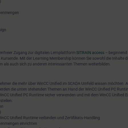
)
Datenmengen
sign
tenfreier Zugang zur digitalen Lernplattform
SITRAIN access
– beginnend 
 Kursende. Mit der Learning Membership können Sie sowohl die Inhalte d
en als auch sich zu anderen interessanten Themen weiterbilden.
eilnehmer die mehr über WinCC Unified im SCADA Umfeld wissen möchten.
rden die unten stehenden Themen an Hand der WinCC Unified PC Runtime
inCC Unified PC Runtime sicher verwenden und mit dem WinCC Unified E
stellen:
en
)
 WinCC Unified Runtime verbinden und Zertifikats-Handling
atenmengen einrichten