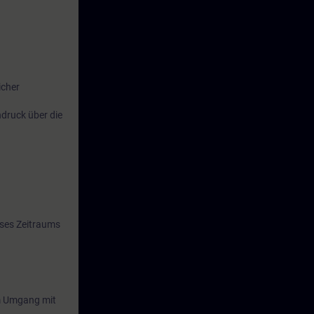
icher
druck über die
eses Zeitraums
 im Umgang mit