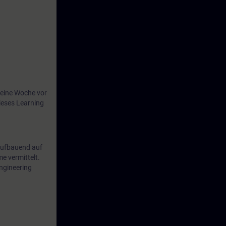
eine Woche vor
ieses Learning
 Aufbauend auf
 vermittelt.
ngineering