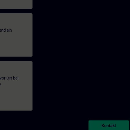
end ein
or Ort bei
n
Kontakt