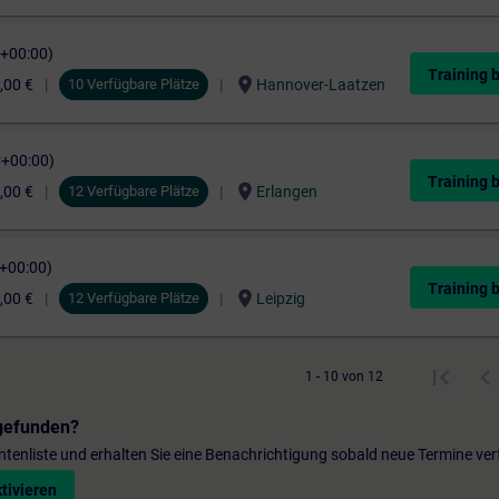
C+00:00)
Training 
location_on
,00 €
10 Verfügbare Plätze
Hannover-Laatzen
C+00:00)
Training 
location_on
,00 €
12 Verfügbare Plätze
Erlangen
C+00:00)
Training 
location_on
,00 €
12 Verfügbare Plätze
Leipzig
1 - 10 von 12
gefunden?
entenliste und erhalten Sie eine Benachrichtigung sobald neue Termine ver
tivieren