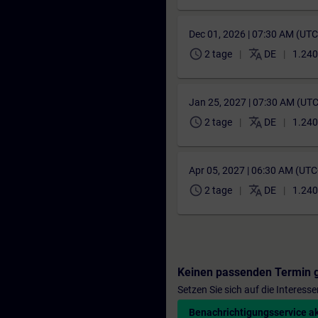
Dec 01, 2026 | 07:30 AM (UT
schedule
translate
2 tage
DE
1.240
Jan 25, 2027 | 07:30 AM (UT
schedule
translate
2 tage
DE
1.240
Apr 05, 2027 | 06:30 AM (UT
schedule
translate
2 tage
DE
1.240
Keinen passenden Termin 
Setzen Sie sich auf die Interess
Benachrichtigungsservice ak