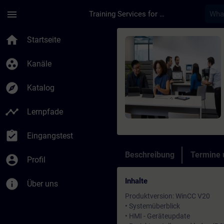
Für Hauptinhalt überspringen
Seite wurde geladen
menu
Training Services for Digital Industries
Kurs - SIMATIC WinCC
home
Startseite
group_work
Kanäle
explore
Katalog
timeline
Lernpfade
assignment_turned_in
Eingangstest
Beschreibung
Termine
account_circle
Profil
Inhalte
info
Über uns
Produktversion: WinCC V20
• Systemüberblick
• HMI - Geräteupdate