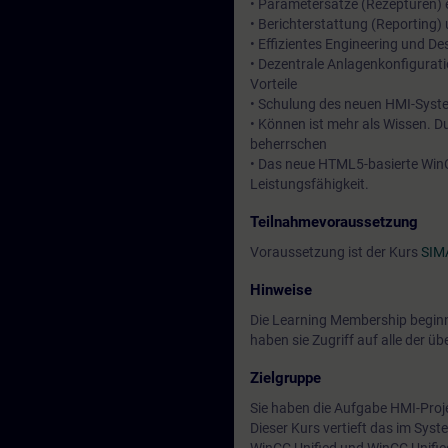
• Parametersätze (Rezepturen) 
• Berichterstattung (Reporting
• Effizientes Engineering und 
• Dezentrale Anlagenkonfigurati
Vorteile
• Schulung des neuen HMI-Syste
• Können ist mehr als Wissen. D
beherrschen
• Das neue HTML5-basierte WinC
Leistungsfähigkeit.
Teilnahmevoraussetzung
Voraussetzung ist der Kurs
SIM
Hinweise
Die Learning Membership beginn
haben sie Zugriff auf alle der 
Zielgruppe
Sie haben die Aufgabe HMI-Proje
Dieser Kurs vertieft das im Syst