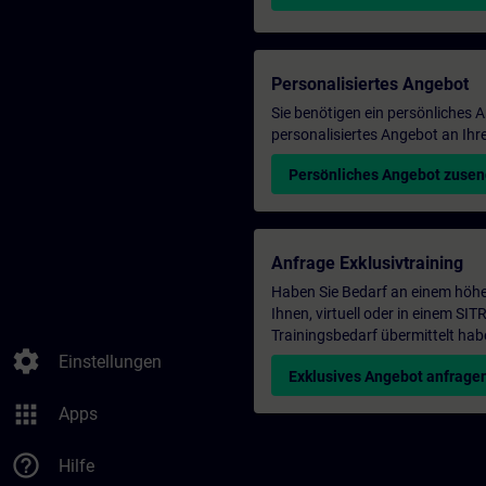
Personalisiertes Angebot
Sie benötigen ein persönliches
personalisiertes Angebot an Ihr
Persönliches Angebot zuse
Anfrage Exklusivtraining
Haben Sie Bedarf an einem höhe
Ihnen, virtuell oder in einem S
Trainingsbedarf übermittelt hab
settings
Einstellungen
Exklusives Angebot anfrage
apps
Apps
help_outline
Hilfe