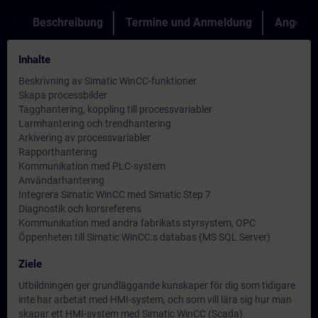
Beschreibung
Termine und Anmeldung
Angebot
Inhalte
Beskrivning av Simatic WinCC-funktioner
Skapa processbilder
Tagghantering, koppling till processvariabler
Larmhantering och trendhantering
Arkivering av processvariabler
Rapporthantering
Kommunikation med PLC-system
Användarhantering
Integrera Simatic WinCC med Simatic Step 7
Diagnostik och korsreferens
Kommunikation med andra fabrikats styrsystem, OPC
Öppenheten till Simatic WinCC:s databas (MS SQL Server)
Ziele
Utbildningen ger grundläggande kunskaper för dig som tidigare
inte har arbetat med HMI-system, och som vill lära sig hur man
skapar ett HMI-system med Simatic WinCC (Scada).