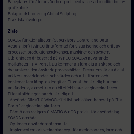
Faceplates för återanvändning och centraliserad modifiering av
grafikblock
Bakgrundshantering Global Scripting
Praktiska övningar
Ziele
SCADA-funktionaliteten (Supervisory Control and Data
Acquisition) i WinCC är utformad för visualisering och drift av
processer, produktionssekvenser, maskiner och system.
Utbildningen är baserad på WinCC SCADAs nuvarande
möjligheter i TIA Portal. Du kommer att lära dig att skapa och
dynamisera den önskade processbilden. Dessutom lär du dig att
arkivera meddelanden och värden och att utforma och
implementera lämpliga loggfiler. Efter att ha lärt dig hur man
använder systemet kan du bli effektivare i engineeringfasen.
Efter utbildningen har du lärt dig att:
- Använda SIMATIC WinCC effektivt och säkert baserat på "TIA
Portal" engineering platform
- Förstå och redigera SIMATIC WinCC-projekt för användning i
SCADA-området
- Optimera användargränssnittet
- Implementera arkiveringskoncept för meddelanden, larm och