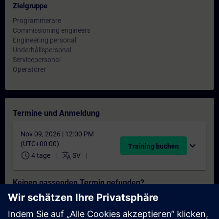
Zielgruppe
Programmerare
Commissioning engineers
Engineering personal
Underhållspersonal
Servicepersonal
Operatörer
Termine und Anmeldung
Nov 09, 2026 | 12:00 PM
(UTC+00:00)
expand_more
Training buchen
schedule
translate
4 tage
SV
Keinen passenden Termin gefunden?
Setzen Sie sich auf die Interessentenliste und erhalten Sie eine
Benachrichtigung sobald neue Termine verfügbar sind.