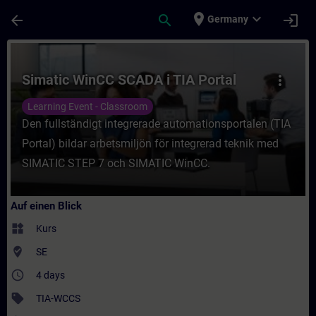
Für Hauptinhalt überspringen
Seite wurde geladen
place
expand_more
arrow_back
search
login
Germany
Kurs - Simatic WinCC SCADA i TIA Portal -
Simatic WinCC SCADA i TIA Portal
more_vert
Learning Event - Classroom
Den fullständigt integrerade automationsportalen (TIA
Portal) bildar arbetsmiljön för integrerad teknik med
SIMATIC STEP 7 och SIMATIC WinCC.
Auf einen Blick
widgets
Kurs
where_to_vote
SE
access_time
4 days
sell
TIA-WCCS