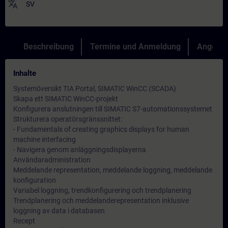
translate
SV
Beschreibung
Termine und Anmeldung
Angebot
Inhalte
Systemöversikt TIA Portal, SIMATIC WinCC (SCADA)
Skapa ett SIMATIC WinCC-projekt
Konfigurera anslutningen till SIMATIC S7-automationssystemet
Strukturera operatörsgränssnittet:
- Fundamentals of creating graphics displays for human
machine interfacing
- Navigera genom anläggningsdisplayerna
Användaradministration
Meddelande representation, meddelande loggning, meddelande
konfiguration
Variabel loggning, trendkonfigurering och trendplanering
Trendplanering och meddelanderepresentation inklusive
loggning av data i databasen
Recept