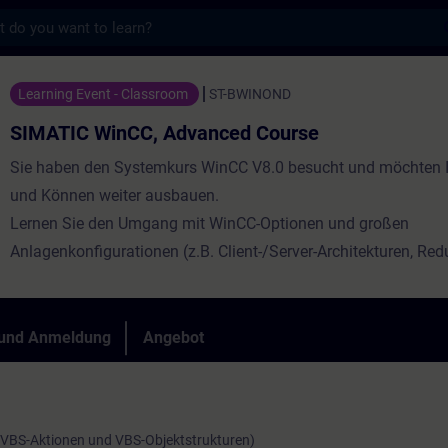
s
C, Advanced Course - Training - Schulung 
Learning Event - Classroom
ST-BWINOND
SIMATIC WinCC, Advanced Course
Sie haben den Systemkurs WinCC V8.0 besucht und möchten 
und Können weiter ausbauen.
Lernen Sie den Umgang mit WinCC-Optionen und großen
Anlagenkonfigurationen (z.B. Client-/Server-Architekturen, Re
 und Anmeldung
Angebot
t (VBS-Aktionen und VBS-Objektstrukturen)