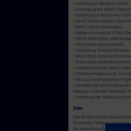
• Vertiefung C Skripte in WinCC
• Vorstellung der WinCC-Daten
• Einführung in Netzwerke (TCP
• WinCC Server (WinCC-Client mi
• WinCC Option Redundanz
• Zeitsynchronisation (Client/S
• WinCC Web-Option Web Navig
• WinCC Web-Option WebUX
• Vorstellung Process Historian
• WinCC Web-Option Information
• Systemübergreifende Kommunik
• Collaboration mit WinCC Unifi
• Effektive Projektierung: Cro
• VBA zur automatisierten Proje
• Überblick der WinCC Optionen:
Manager, Calendar Scheduler, Ev
• Vertiefung der Inhalte durch p
Ziele
Das SCADA-System (Supervisory 
Prozessen, Fertigungsabläufen,
Sie lernen im Aufbaukurs zu SI