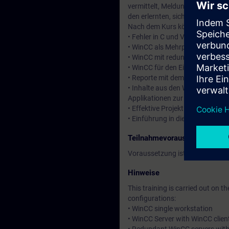
vermittelt, Meldungen und Werte
den erlernten, sicheren Umgang 
Nach dem Kurs können Sie:
• Fehler in C und VB Skripten b
• WinCC als Mehrplatzsystem ve
• WinCC mit redundanten Server
• WinCC für den Einsatz mit Web
• Reporte mit dem Information Se
• Inhalte aus den WinCC-Daten
Applikationen zur Verfügung zu 
• Effektive Projektierung
• Einführung in die automatisier
Teilnahmevoraussetzung
Voraussetzung ist der Kurs
SIM
Hinweise
This training is carried out on
configurations:
• WinCC single workstation
• WinCC Server with WinCC client