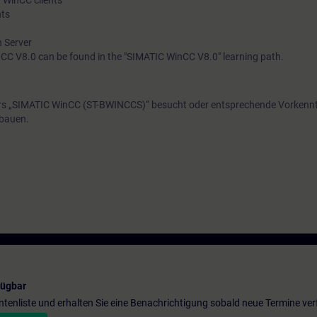
 WinCC clients
nts
n Server
CC V8.0 can be found in the "SIMATIC WinCC V8.0" learning path.
urs „SIMATIC WinCC (ST-BWINCCS)“ besucht oder entsprechende Vorkenn
sbauen.
fügbar
entenliste und erhalten Sie eine Benachrichtigung sobald neue Termine ver