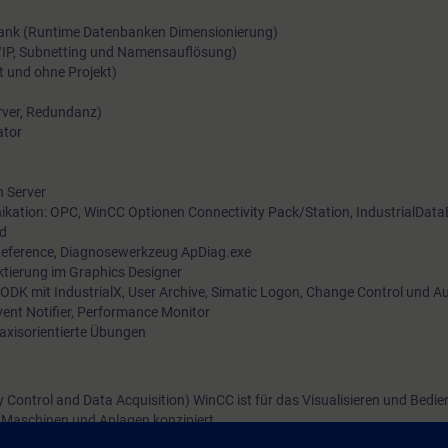
bank (Runtime Datenbanken Dimensionierung)
/IP, Subnetting und Namensauflösung)
t und ohne Projekt)
erver, Redundanz)
ator
 Server
ation: OPC, WinCC Optionen Connectivity Pack/Station, IndustrialData
ed
ssReference, Diagnosewerkzeug ApDiag.exe
ktierung im Graphics Designer
 ODK mit IndustrialX, User Archive, Simatic Logon, Change Control und Au
ent Notifier, Performance Monitor
raxisorientierte Übungen
Control and Data Acquisition) WinCC ist für das Visualisieren und Bedi
 Maschinen und Anlagen konzipiert.
MATIC WinCC einfach und schnell für Ihre Anwendungen zu nutzen. Zusätz