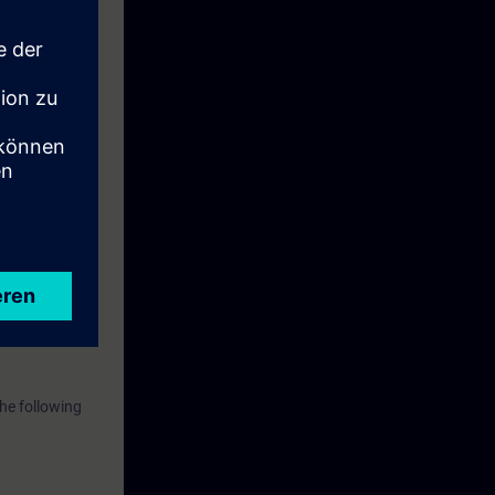
lisieren. Durch
r eigene
he following