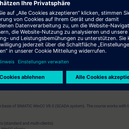
 zu archivieren und die entsprechenden Archive zu konzipieren und zu rea
mit dem System können Sie die Engineering Phase effektiv nutzen.
esser beheben
rwenden (Client-/Server-Architekturen)
n konfigurieren
-Clients konfigurieren
rver erstellen
banken (WinCC Meldungs- und Kurvenarchive) mit Datenbank-Optionen fü
stellen
te Projektierung
ATIC WinCC, Systemkurs (ST-BWINCCS)
oder vergleichbare Kenntnisse.
 the basis of SIMATIC WinCC V8.0 (SCADA system). The course works with t
s (standard and multi-clients)