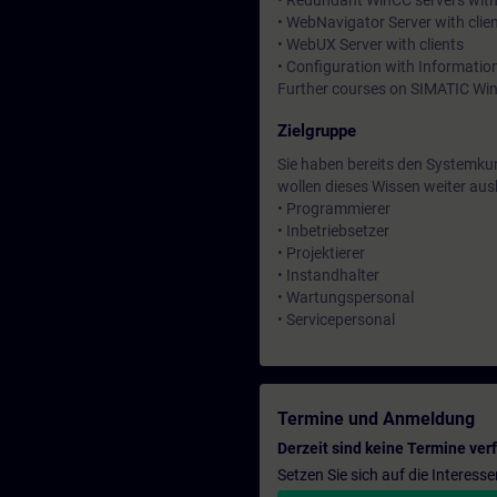
• Redundant WinCC servers with
• WebNavigator Server with clie
• WebUX Server with clients
• Configuration with Informatio
Further courses on SIMATIC Win
Zielgruppe
Sie haben bereits den Systemk
wollen dieses Wissen weiter au
• Programmierer
• Inbetriebsetzer
• Projektierer
• Instandhalter
• Wartungspersonal
• Servicepersonal
Termine und Anmeldung
Derzeit sind keine Termine ver
Setzen Sie sich auf die Interess