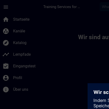
Für Hauptinhalt überspringen
Seite wurde geladen
menu
Training Services for Digital Industries
Toc | SITRAIN
home
Startseite
group_work
Kanäle
Wir sind a
explore
Katalog
timeline
Lernpfade
assignment_turned_in
Eingangstest
account_circle
Profil
info
Über uns