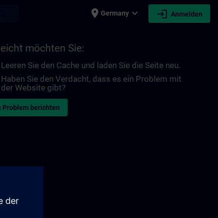
place
expand_more
login
earch
Germany
Anmelden
leicht möchten Sie:
Leeren Sie den Cache und laden Sie die Seite neu.
Haben Sie den Verdacht, dass es ein Problem mit
der Website gibt?
 Problem berichten