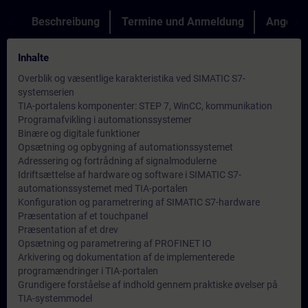
Beschreibung
Termine und Anmeldung
Angebot
Inhalte
Overblik og væsentlige karakteristika ved SIMATIC S7-
systemserien
TIA-portalens komponenter: STEP 7, WinCC, kommunikation
Programafvikling i automationssystemer
Binære og digitale funktioner
Opsætning og opbygning af automationssystemet
Adressering og fortrådning af signalmodulerne
Idriftsættelse af hardware og software i SIMATIC S7-
automationssystemet med TIA-portalen
Konfiguration og parametrering af SIMATIC S7-hardware
Præsentation af et touchpanel
Præsentation af et drev
Opsætning og parametrering af PROFINET IO
Arkivering og dokumentation af de implementerede
programændringer i TIA-portalen
Grundigere forståelse af indhold gennem praktiske øvelser på
TIA-systemmodel