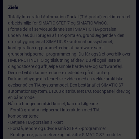
Ziele
Totally Integrated Automation Portal (TIA-portal) er et integreret
arbejdsmiljø for SIMATIC STEP 7 og SIMATIC WinCC.
I første del af serviceuddannelsen i SIMATIC TIA-portalen
undervises du i brugen af TIA-portalen, grundlæggende viden
om opbygningen af SIMATIC S7-automationssystemet,
konfiguration og parametrering af hardware samt
grundprincipperne i programmering. Du får også et overblik over
HMI, PROFINET IO og tilslutning af drev. Du vil også lære at
diagnosticere og afhjælpe simple hardware- og softwarefejl.
Dermed vil du kunne reducere nedetiden på dit anlæg.
Du kan udbygge din teoretiske viden med en række praktiske
øvelser på en TIA-systemmodel. Den består af et SIMATIC S7-
automationssystem, ET200 distribueret I/O, touchpanel, drev og
en båndmodel.
Når du har gennemført kurset, kan du følgende:
- Forstå grundprincipperne i interaktion med TIA-
komponenterne
- Betjene TIA-portalen sikkert
- Forstå, ændre og udvide små STEP 7-programmer
- Konfigurere, parametrere og udskifte SIMATIC S7-moduler