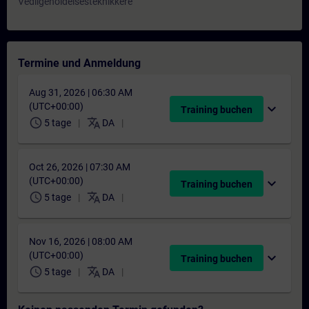
Vedligeholdelsesteknikkere
Termine und Anmeldung
Aug 31, 2026 | 06:30 AM
(UTC+00:00)
expand_more
Training buchen
schedule
translate
5 tage
DA
Oct 26, 2026 | 07:30 AM
(UTC+00:00)
expand_more
Training buchen
schedule
translate
5 tage
DA
Nov 16, 2026 | 08:00 AM
(UTC+00:00)
expand_more
Training buchen
schedule
translate
5 tage
DA