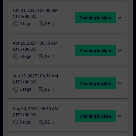
Feb 01, 2027 | 07:00 AM
(UTC+00:00)
expand_more
Training buchen
schedule
translate
5 tage
DE
Apr 26, 2027 | 06:30 AM
(UTC+00:00)
expand_more
Training buchen
schedule
translate
5 tage
DE
Jun 28, 2027 | 06:30 AM
(UTC+00:00)
expand_more
Training buchen
schedule
translate
5 tage
DE
Aug 30, 2027 | 06:30 AM
(UTC+00:00)
expand_more
Training buchen
schedule
translate
5 tage
DE