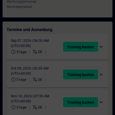
Wartungspersonal
Servicepersonal
Termine und Anmeldung
Sep 07, 2026 | 06:30 AM
(UTC+00:00)
expand_more
Training buchen
schedule
translate
5 tage
DE
Oct 05, 2026 | 06:30 AM
(UTC+00:00)
expand_more
Training buchen
schedule
translate
5 tage
DE
Nov 16, 2026 | 07:30 AM
(UTC+00:00)
expand_more
Training buchen
schedule
translate
5 tage
DE