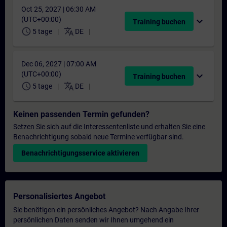
Oct 25, 2027 | 06:30 AM
(UTC+00:00)
expand_more
Training buchen
schedule
translate
5 tage
DE
Dec 06, 2027 | 07:00 AM
(UTC+00:00)
expand_more
Training buchen
schedule
translate
5 tage
DE
Keinen passenden Termin gefunden?
Setzen Sie sich auf die Interessentenliste und erhalten Sie eine
Benachrichtigung sobald neue Termine verfügbar sind.
Benachrichtigungsservice aktivieren
Personalisiertes Angebot
Sie benötigen ein persönliches Angebot? Nach Angabe Ihrer
persönlichen Daten senden wir Ihnen umgehend ein