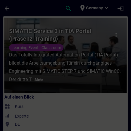
Für Hauptinhalt überspringen
Seite wurde geladen
place
expand_more
arrow_back
search
login
Germany
Kurs - SIMATIC Service 3 in TIA Portal (Pr
SIMATIC Service 3 in TIA Portal
more_vert
(Präsenz-Training)
Learning Event - Classroom
Das Totally Integrated Automation Portal (TIA Portal)
bildet die Arbeitsumgebung für ein durchgängiges
Engineering mit SIMATIC STEP 7 und SIMATIC WinCC.
Der dritte T...
Mehr
Auf einen Blick
widgets
Kurs
Experte
where_to_vote
DE