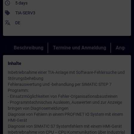
access_time
5 days
sell
TIA-SERV3
translate
DE
Beschreibung
Termine und Anmeldung
Angebot
Inhalte
Inbetriebnahme einer TIA-Anlage mit Software-Fehlersuche und
Störungsbehebung
Fehlerauswertung und -behandlung per SIMATIC STEP 7
Programm:
- Einsatzmöglichkeiten von Fehler-Organisationsbausteinen
- Programmtechnisches Auslesen, Auswerten und zur Anzeige
bringen von Diagnosemeldungen
Diagnose von Fehlern in einem PROFINET IO System mit einem
HMI-Gerät
Diagnose von SIMATIC S7 Systemfehlern mit einem HMI-Gerät
Inbetriebnahme von CPU – CPU Kommunikation über Industrial