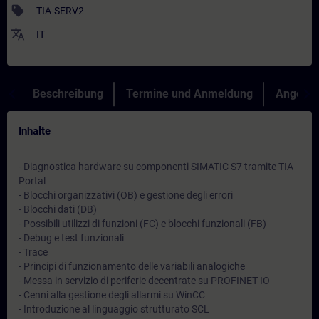
sell
TIA-SERV2
translate
IT
Beschreibung
Termine und Anmeldung
Angebot
Inhalte
- Diagnostica hardware su componenti SIMATIC S7 tramite TIA
Portal
- Blocchi organizzativi (OB) e gestione degli errori
- Blocchi dati (DB)
- Possibili utilizzi di funzioni (FC) e blocchi funzionali (FB)
- Debug e test funzionali
- Trace
- Principi di funzionamento delle variabili analogiche
- Messa in servizio di periferie decentrate su PROFINET IO
- Cenni alla gestione degli allarmi su WinCC
- Introduzione al linguaggio strutturato SCL