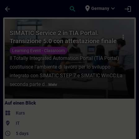
Für Hauptinhalt überspringen
Seite wurde geladen
place
expand_more
arrow_back
search
login
Germany
Kurs - SIMATIC Service 2 in TIA Portal. Tr
SIMATIC Service 2 in TIA Portal.
more_vert
Transizione 5.0 con attestazione finale
superamento esame.
Learning Event - Classroom
Il Totally Integrated Automation Portal (TIA Portal)
costituisce l'ambiente di lavoro per lo sviluppo
integrato con SIMATIC STEP 7 e SIMATIC WinCC.La
seconda parte d...
Mehr
Auf einen Blick
widgets
Kurs
where_to_vote
IT
access_time
5 days