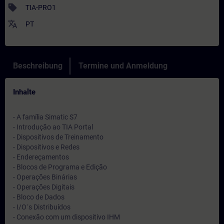
sell
TIA-PRO1
translate
PT
Beschreibung
Termine und Anmeldung
Inhalte
- A família Simatic S7
- Introdução ao TIA Portal
- Dispositivos de Treinamento
- Dispositivos e Redes
- Endereçamentos
- Blocos de Programa e Edição
- Operações Binárias
- Operações Digitais
- Bloco de Dados
- I/O´s Distribuídos
- Conexão com um dispositivo IHM