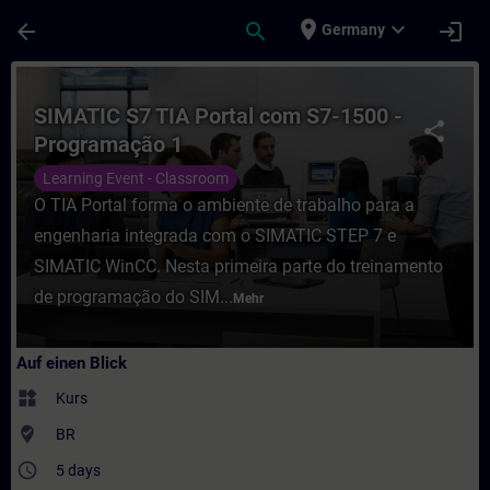
Für Hauptinhalt überspringen
Seite wurde geladen
place
expand_more
arrow_back
search
login
Germany
Kurs - SIMATIC S7 TIA Portal com S7-1500 
SIMATIC S7 TIA Portal com S7-1500 -
share
Programação 1
Learning Event - Classroom
O TIA Portal forma o ambiente de trabalho para a
engenharia integrada com o SIMATIC STEP 7 e
SIMATIC WinCC. Nesta primeira parte do treinamento
de programação do SIM...
Mehr
Auf einen Blick
widgets
Kurs
where_to_vote
BR
access_time
5 days