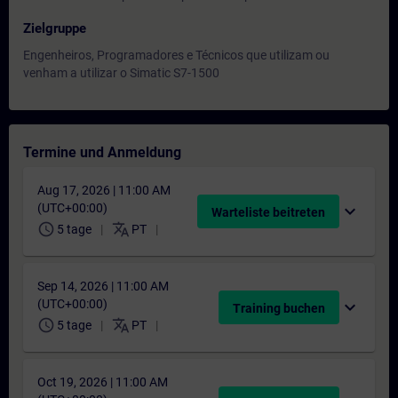
Zielgruppe
Engenheiros, Programadores e Técnicos que utilizam ou
venham a utilizar o Simatic S7-1500
Termine und Anmeldung
Aug 17, 2026 | 11:00 AM
(UTC+00:00)
expand_more
Warteliste beitreten
schedule
translate
5 tage
PT
Sep 14, 2026 | 11:00 AM
(UTC+00:00)
expand_more
Training buchen
schedule
translate
5 tage
PT
Oct 19, 2026 | 11:00 AM