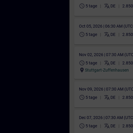
schedule
translate
5 tage
DE
2.850
Oct 05, 2026 | 06:30 AM (UT
schedule
translate
5 tage
DE
2.850
Nov 02, 2026 | 07:30 AM (UT
schedule
translate
5 tage
DE
2.850
location_on
Stuttgart-Zuffenhausen
Nov 09, 2026 | 07:30 AM (UT
schedule
translate
5 tage
DE
2.850
Dec 07, 2026 | 07:30 AM (UT
schedule
translate
5 tage
DE
2.850