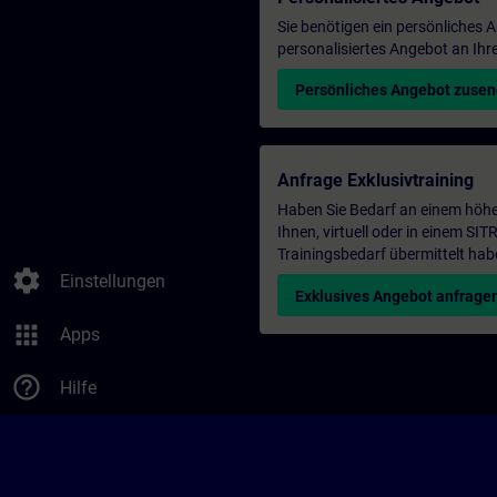
Sie benötigen ein persönliches
personalisiertes Angebot an Ihr
Persönliches Angebot zuse
Anfrage Exklusivtraining
Haben Sie Bedarf an einem höhe
Ihnen, virtuell oder in einem S
Trainingsbedarf übermittelt hab
settings
Einstellungen
Exklusives Angebot anfrage
apps
Apps
help_outline
Hilfe