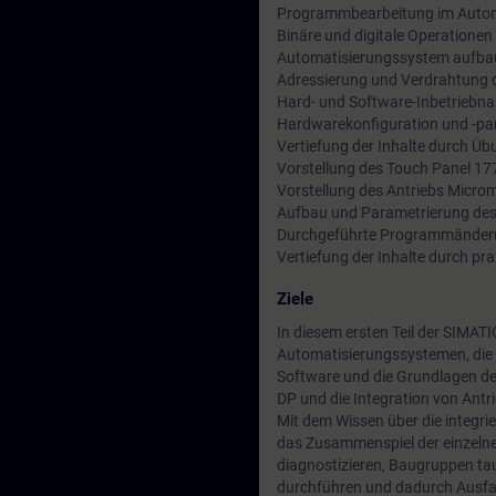
Programmbearbeitung im Auto
Binäre und digitale Operationen
Automatisierungssystem aufba
Adressierung und Verdrahtung 
Hard- und Software-Inbetriebn
Hardwarekonfiguration und -pa
Vertiefung der Inhalte durch Ü
Vorstellung des Touch Panel 17
Vorstellung des Antriebs Micro
Aufbau und Parametrierung de
Durchgeführte Programmänderu
Vertiefung der Inhalte durch p
Ziele
In diesem ersten Teil der SIMAT
Automatisierungssystemen, die 
Software und die Grundlagen de
DP und die Integration von Antr
Mit dem Wissen über die integri
das Zusammenspiel der einzeln
diagnostizieren, Baugruppen ta
durchführen und dadurch Ausfal