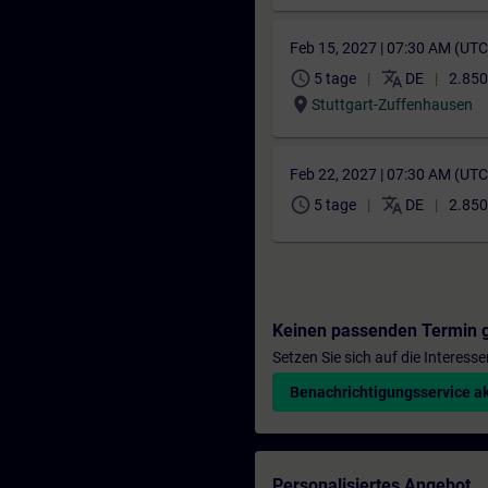
Feb 15, 2027 | 07:30 AM (UT
schedule
translate
5 tage
DE
2.850
location_on
Stuttgart-Zuffenhausen
Feb 22, 2027 | 07:30 AM (UT
schedule
translate
5 tage
DE
2.850
Keinen passenden Termin 
Setzen Sie sich auf die Interess
Benachrichtigungsservice ak
Personalisiertes Angebot