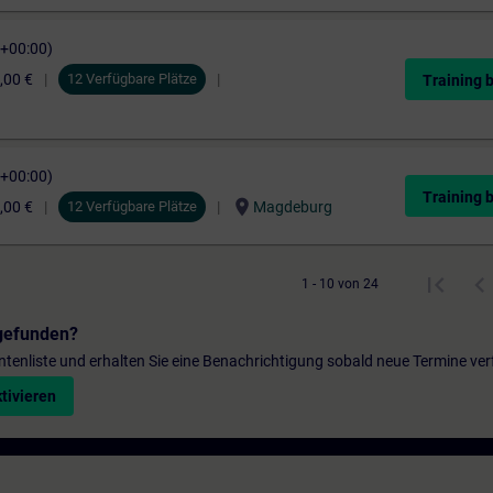
C+00:00)
,00 €
12 Verfügbare Plätze
Training 
C+00:00)
Training 
location_on
,00 €
12 Verfügbare Plätze
Magdeburg
1 - 10 von 24
gefunden?
entenliste und erhalten Sie eine Benachrichtigung sobald neue Termine ver
tivieren