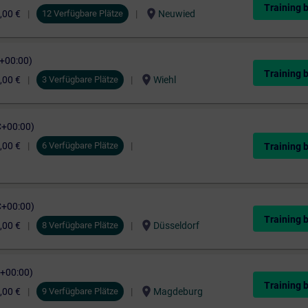
Training 
location_on
,00 €
12 Verfügbare Plätze
Neuwied
C+00:00)
Training 
location_on
,00 €
3 Verfügbare Plätze
Wiehl
C+00:00)
,00 €
6 Verfügbare Plätze
Training 
C+00:00)
Training 
location_on
,00 €
8 Verfügbare Plätze
Düsseldorf
C+00:00)
Training 
location_on
,00 €
9 Verfügbare Plätze
Magdeburg