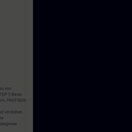
bau von
TEP 7-Basis-
hten, PROFIBUS
und verstehen
er
rdiagnose