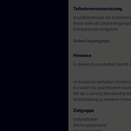
Teilnahmevoraussetzung
Grundkenntnisse der Automatis
Ihnen steht ein Online-Eingangs
Kompetenzen entspricht.
-
Online-Eingangstest
Hinweise
In diesem Kurs arbeiten Sie mit
Im Kurspreis enthalten: Kostenl
Kursstart bis zwei Wochen nach
Mit der Learning Membership kön
Weiterbildung zu weiteren inte
Zielgruppe
Instandhalter
Wartungspersonal