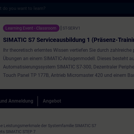
s
rviceausbildung 1 (Präsenz-Training) - Tra
Learning Event - Classroom
ST-SERV1
SIMATIC S7 Serviceausbildung 1 (Präsenz-Traini
Ihr theoretisch erlerntes Wissen vertiefen Sie durch zahlreiche
Übungen an einem SIMATIC-Anlagenmodell. Dieses besteht a
Automatisierungssystem SIMATIC S7-300, Dezentraler Periphe
Touch Panel TP 177B, Antrieb Micromaster 420 und einem Ba
 und Anmeldung
Angebot
he Leistungsmerkmale der Systemfamilie SIMATIC S7
ets SIMATIC STEP 7