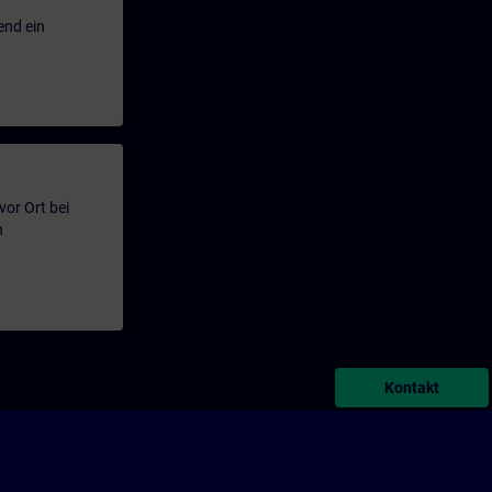
end ein
or Ort bei
n
Kontakt