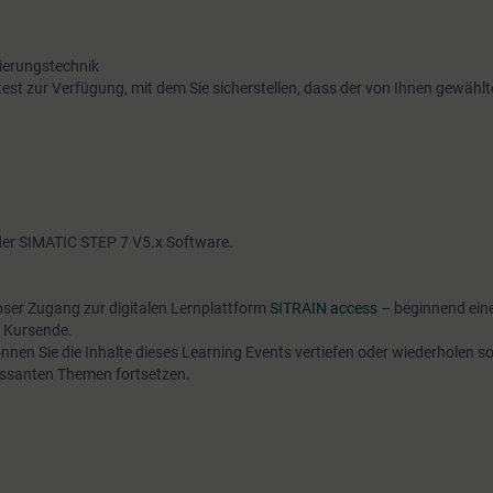
ierungstechnik
test zur Verfügung, mit dem Sie sicherstellen, dass der von Ihnen gewählt
 der SIMATIC STEP 7 V5.x Software.
oser Zugang zur digitalen Lernplattform
SITRAIN access
– beginnend ein
 Kursende.
nen Sie die Inhalte dieses Learning Events vertiefen oder wiederholen so
ressanten Themen fortsetzen.