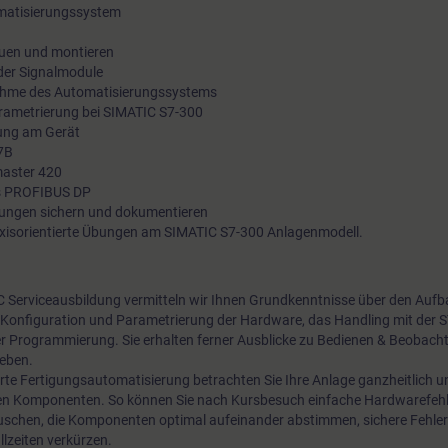
matisierungssystem
uen und montieren
der Signalmodule
ahme des Automatisierungssystems
rametrierung bei SIMATIC S7-300
bung am Gerät
7B
master 420
s PROFIBUS DP
ngen sichern und dokumentieren
raxisorientierte Übungen am SIMATIC S7-300 Anlagenmodell.
IC Serviceausbildung vermitteln wir Ihnen Grundkenntnisse über den Auf
Konfiguration und Parametrierung der Hardware, das Handling mit der S
r Programmierung. Sie erhalten ferner Ausblicke zu Bedienen & Beobac
ieben.
erte Fertigungsautomatisierung betrachten Sie Ihre Anlage ganzheitlich 
en Komponenten. So können Sie nach Kursbesuch einfache Hardwarefehl
uschen, die Komponenten optimal aufeinander abstimmen, sichere Fehle
lzeiten verkürzen.