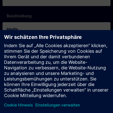
Beschreibung
Inhalte
Prüfen Sie, ob Sie für den Kurs bereit sind:
Mit diesem Test können Sie herausfinden, ob Sie über die
erforderlichen Grundkenntnisse verfügen.
Der Test besteht aus
20 Fragen
.
Es gibt
kein Zeitlimit
.
Wenn Sie
mehr als 70% der Fragen richtig
beantworten,
sind Sie bereit für den Kurs.
Wenn Sie
weniger als 70%
erreichen, empfehlen wir Ihnen
die Teilnahme am Kurs
SIMATIC S7 Programmieren 2
,
um Ihre Grundlagen zu vertiefen.