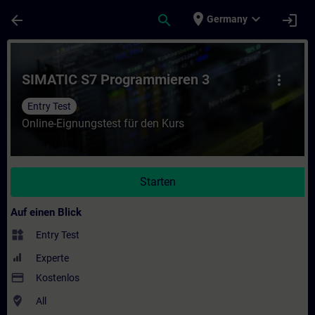
Für Hauptinhalt überspringen
Seite wurde geladen
place
expand_more
arrow_back
search
login
Germany
Kurs - SIMATIC S7 Programmieren 3 - Train
SIMATIC S7 Programmieren 3
more_vert
Entry Test
Online-Eignungstest für den Kurs
Starten
Auf einen Blick
widgets
Entry Test
Experte
payment
Kostenlos
where_to_vote
All