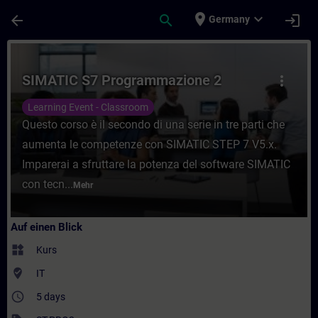
Für Hauptinhalt überspringen
Seite wurde geladen
place
expand_more
arrow_back
search
login
Germany
Kurs - SIMATIC S7 Programmazione 2 - Tra
SIMATIC S7 Programmazione 2
more_vert
Learning Event - Classroom
Questo corso è il secondo di una serie in tre parti che
aumenta le competenze con SIMATIC STEP 7 V5.x.
Imparerai a sfruttare la potenza del software SIMATIC
con tecn...
Mehr
Auf einen Blick
widgets
Kurs
where_to_vote
IT
access_time
5 days