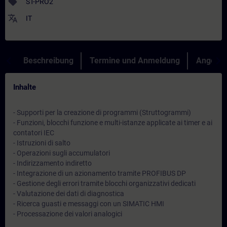
sell
ST-PRO2
translate
IT
Beschreibung
Termine und Anmeldung
Angebot
Inhalte
- Supporti per la creazione di programmi (Struttogrammi)
- Funzioni, blocchi funzione e multi-istanze applicate ai timer e ai
contatori IEC
- Istruzioni di salto
- Operazioni sugli accumulatori
- Indirizzamento indiretto
- Integrazione di un azionamento tramite PROFIBUS DP
- Gestione degli errori tramite blocchi organizzativi dedicati
- Valutazione dei dati di diagnostica
- Ricerca guasti e messaggi con un SIMATIC HMI
- Processazione dei valori analogici