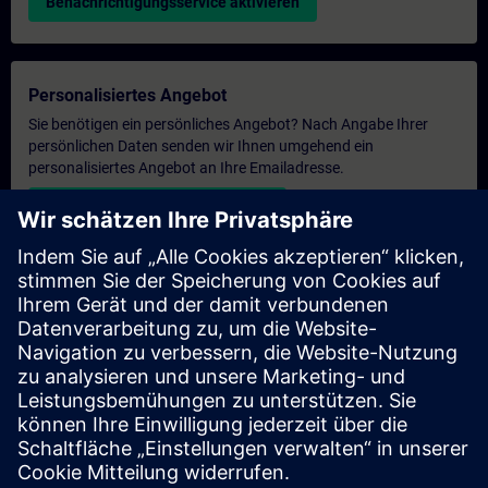
Benachrichtigungsservice aktivieren
Personalisiertes Angebot
Sie benötigen ein persönliches Angebot? Nach Angabe Ihrer
persönlichen Daten senden wir Ihnen umgehend ein
personalisiertes Angebot an Ihre Emailadresse.
Persönliches Angebot zusenden
Anfrage Exklusivtraining
Haben Sie Bedarf an einem höheren Schulungsangebot und
brauchen ein exklusives Training – entweder vor Ort bei Ihnen,
virtuell oder in einem SITRAIN Trainingscenter? Nachdem Sie
uns Ihre persönlichen Daten und Ihren Trainingsbedarf
übermittelt haben, bekommen Sie von uns ein Angebot für eine
exklusive Schulung.
Exklusives Angebot anfragen