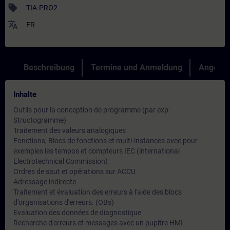
sell
TIA-PRO2
translate
FR
Beschreibung
Termine und Anmeldung
Angebot
Inhalte
Outils pour la conception de programme (par exp:
Structogramme)
Traitement des valeurs analogiques
Fonctions, Blocs de fonctions et multi-instances avec pour
exemples les tempos et compteurs IEC (international
Electrotechnical Commission)
Ordres de saut et opérations sur ACCU
Adressage indirecte
Traitement et évaluation des erreurs à l'aide des blocs
d'organisations d'erreurs. (OBs)
Evaluation des données de diagnostique
Recherche d'erreurs et messages avec un pupitre HMI