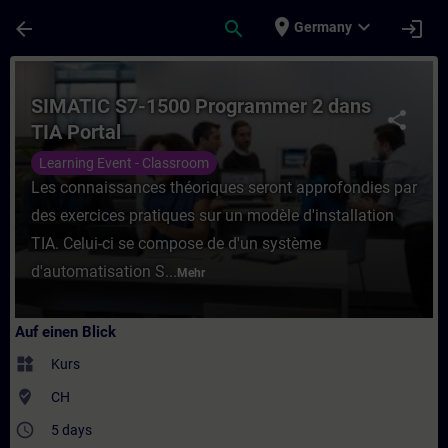
Für Hauptinhalt überspringen
Seite wurde geladen
place
expand_more
arrow_back
search
login
Germany
Kurs - SIMATIC S7-1500 Programmer 2 dans 
SIMATIC S7-1500 Programmer 2 dans
share
TIA Portal
Learning Event - Classroom
Les connaissances théoriques seront approfondies par
des exercices pratiques sur un modèle d'installation
TIA. Celui-ci se compose de d'un système
d'automatisation S...
Mehr
Auf einen Blick
widgets
Kurs
where_to_vote
CH
access_time
5 days