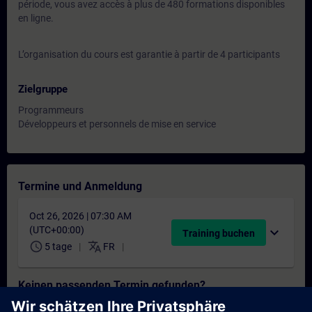
période, vous avez accès à plus de 480 formations disponibles
en ligne.
L’organisation du cours est garantie à partir de 4 participants
Zielgruppe
Programmeurs
Développeurs et personnels de mise en service
Termine und Anmeldung
Oct 26, 2026 | 07:30 AM
(UTC+00:00)
expand_more
Training buchen
schedule
translate
5 tage
FR
Keinen passenden Termin gefunden?
Setzen Sie sich auf die Interessentenliste und erhalten Sie eine