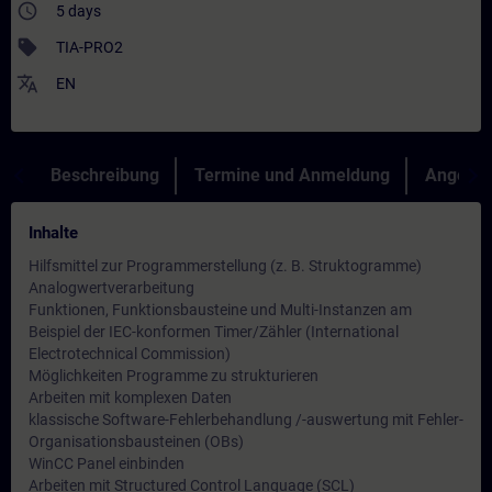
access_time
5 days
sell
TIA-PRO2
translate
EN
Beschreibung
Termine und Anmeldung
Angebot
Inhalte
Hilfsmittel zur Programmerstellung (z. B. Struktogramme)
Analogwertverarbeitung
Funktionen, Funktionsbausteine und Multi-Instanzen am
Beispiel der IEC-konformen Timer/Zähler (International
Electrotechnical Commission)
Möglichkeiten Programme zu strukturieren
Arbeiten mit komplexen Daten
klassische Software-Fehlerbehandlung /-auswertung mit Fehler-
Organisationsbausteinen (OBs)
WinCC Panel einbinden
Arbeiten mit Structured Control Language (SCL)