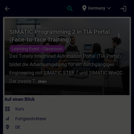
Für Hauptinhalt überspringen
Seite wurde geladen
place
expand_more
arrow_back
search
login
Germany
Kurs - SIMATIC Programming 2 in TIA Portal
SIMATIC Programming 2 in TIA Portal
more_vert
(Face-to-face Training)
Learning Event - Classroom
Das Totally Integrated Automation Portal (TIA Portal)
bildet die Arbeitsumgebung für ein durchgängiges
Engineering mit SIMATIC STEP 7 und SIMATIC WinCC.
Der zweite T...
Mehr
Auf einen Blick
widgets
Kurs
Fortgeschrittene
where_to_vote
DE