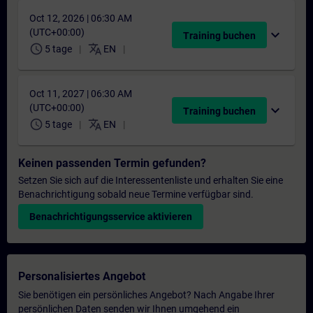
Oct 12, 2026 | 06:30 AM
(UTC+00:00)
expand_more
Training buchen
schedule
translate
5 tage
EN
Oct 11, 2027 | 06:30 AM
(UTC+00:00)
expand_more
Training buchen
schedule
translate
5 tage
EN
Keinen passenden Termin gefunden?
Setzen Sie sich auf die Interessentenliste und erhalten Sie eine
Benachrichtigung sobald neue Termine verfügbar sind.
Benachrichtigungsservice aktivieren
Personalisiertes Angebot
Sie benötigen ein persönliches Angebot? Nach Angabe Ihrer
persönlichen Daten senden wir Ihnen umgehend ein