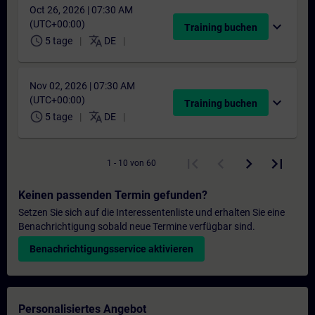
Oct 26, 2026 | 07:30 AM
(UTC+00:00)
expand_more
Training buchen
schedule
translate
5 tage
DE
Nov 02, 2026 | 07:30 AM
(UTC+00:00)
expand_more
Training buchen
schedule
translate
5 tage
DE
1 - 10 von 60
Keinen passenden Termin gefunden?
Setzen Sie sich auf die Interessentenliste und erhalten Sie eine
Benachrichtigung sobald neue Termine verfügbar sind.
Benachrichtigungsservice aktivieren
Personalisiertes Angebot