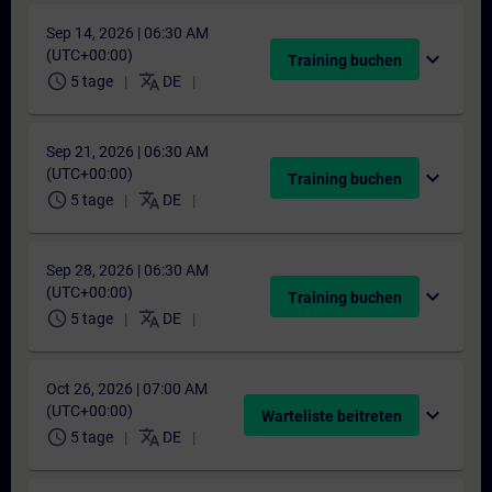
Sep 14, 2026 | 06:30 AM
(UTC+00:00)
expand_more
Training buchen
schedule
translate
5 tage
DE
Sep 21, 2026 | 06:30 AM
(UTC+00:00)
expand_more
Training buchen
schedule
translate
5 tage
DE
Sep 28, 2026 | 06:30 AM
(UTC+00:00)
expand_more
Training buchen
schedule
translate
5 tage
DE
Oct 26, 2026 | 07:00 AM
(UTC+00:00)
expand_more
Warteliste beitreten
schedule
translate
5 tage
DE