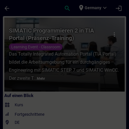
Für Hauptinhalt überspringen
Seite wurde geladen
place
expand_more
arrow_back
search
login
Germany
Kurs - SIMATIC Programmieren 2 in TIA Por
SIMATIC Programmieren 2 in TIA
more_vert
Portal (Präsenz-Training)
Learning Event - Classroom
Das Totally Integrated Automation Portal (TIA Portal)
bildet die Arbeitsumgebung für ein durchgängiges
Engineering mit SIMATIC STEP 7 und SIMATIC WinCC.
Der zweite T...
Mehr
Auf einen Blick
widgets
Kurs
Fortgeschrittene
where_to_vote
DE