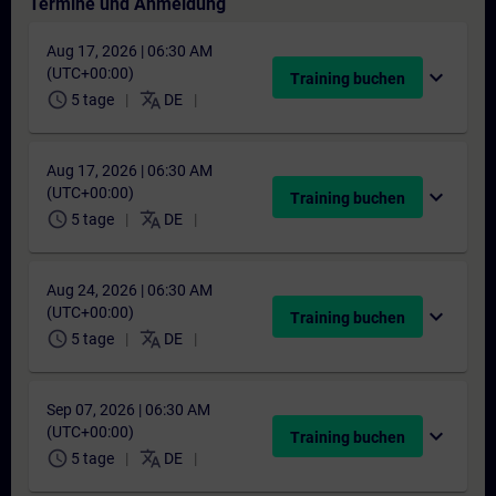
Termine und Anmeldung
Aug 17, 2026 | 06:30 AM
(UTC+00:00)
expand_more
Training buchen
schedule
translate
5 tage
DE
Aug 17, 2026 | 06:30 AM
(UTC+00:00)
expand_more
Training buchen
schedule
translate
5 tage
DE
Aug 24, 2026 | 06:30 AM
(UTC+00:00)
expand_more
Training buchen
schedule
translate
5 tage
DE
Sep 07, 2026 | 06:30 AM
(UTC+00:00)
expand_more
Training buchen
schedule
translate
5 tage
DE