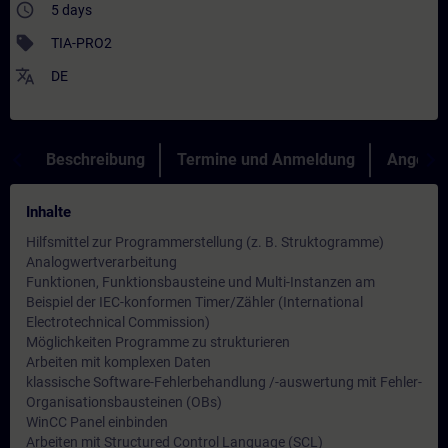
access_time
5 days
sell
TIA-PRO2
translate
DE
Beschreibung
Termine und Anmeldung
Angebot
Inhalte
Hilfsmittel zur Programmerstellung (z. B. Struktogramme)
Analogwertverarbeitung
Funktionen, Funktionsbausteine und Multi-Instanzen am
Beispiel der IEC-konformen Timer/Zähler (International
Electrotechnical Commission)
Möglichkeiten Programme zu strukturieren
Arbeiten mit komplexen Daten
klassische Software-Fehlerbehandlung /-auswertung mit Fehler-
Organisationsbausteinen (OBs)
WinCC Panel einbinden
Arbeiten mit Structured Control Language (SCL)