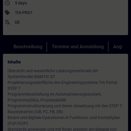
access_time
5 days
sell
TIA-PRO1
translate
DE
Beschreibung
Termine und Anmeldung
Angebot
Inhalte
Übersicht und wesentliche Leistungsmerkmale der
Systemfamilie SIMATIC S7
Projektierungsoberfläche des Engineeringsystems TIA Portal
STEP 7
Programmbearbeitung im Automatisierungssystem,
Programmzyklus, Prozessabbild
Programmstrukturierung und deren Umsetzung mit den STEP 7-
Bausteinarten (OB, FC, FB, DB)
Binäre und digitale Operationen in Funktions- und Kontaktplan
(FUP/KOP)
Standards anwenden und mit ihnen arbeiten am Beispiel von