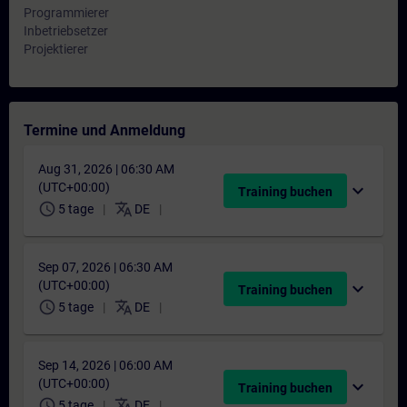
Programmierer
Inbetriebsetzer
Projektierer
Termine und Anmeldung
Aug 31, 2026 | 06:30 AM
(UTC+00:00)
expand_more
Training buchen
schedule
translate
5 tage
DE
Sep 07, 2026 | 06:30 AM
(UTC+00:00)
expand_more
Training buchen
schedule
translate
5 tage
DE
Sep 14, 2026 | 06:00 AM
(UTC+00:00)
expand_more
Training buchen
schedule
translate
5 tage
DE