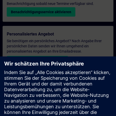
Benachrichtigung sobald neue Termine verfügbar sind.
Benachrichtigungsservice aktivieren
Personalisiertes Angebot
Sie benötigen ein persönliches Angebot? Nach Angabe Ihrer
persönlichen Daten senden wir Ihnen umgehend ein
personalisiertes Angebot an Ihre Emailadresse.
Persönliches Angebot zusenden
Anfrage Exklusivtraining
Haben Sie Bedarf an einem höheren Schulungsangebot und
brauchen ein exklusives Training – entweder vor Ort bei Ihnen,
virtuell oder in einem SITRAIN Trainingscenter? Nachdem Sie
uns Ihre persönlichen Daten und Ihren Trainingsbedarf
übermittelt haben, bekommen Sie von uns ein Angebot für eine
exklusive Schulung.