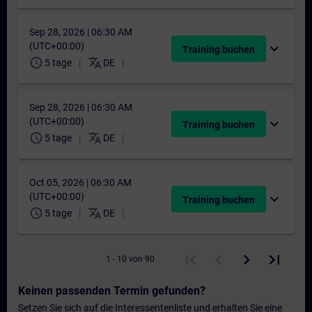
Sep 28, 2026 | 06:30 AM
(UTC+00:00)
expand_more
Training buchen
schedule
translate
5 tage
DE
Sep 28, 2026 | 06:30 AM
(UTC+00:00)
expand_more
Training buchen
schedule
translate
5 tage
DE
Oct 05, 2026 | 06:30 AM
(UTC+00:00)
expand_more
Training buchen
schedule
translate
5 tage
DE
1 - 10 von 90
Keinen passenden Termin gefunden?
Setzen Sie sich auf die Interessentenliste und erhalten Sie eine