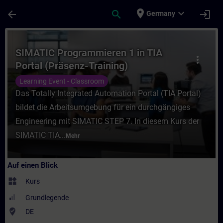
Für Hauptinhalt überspringen
Seite wurde geladen
place
expand_more
arrow_back
search
login
Germany
Kurs - SIMATIC Programmieren 1 in TIA Por
SIMATIC Programmieren 1 in TIA
more_vert
Portal (Präsenz-Training)
Learning Event - Classroom
Das Totally Integrated Automation Portal (TIA Portal)
bildet die Arbeitsumgebung für ein durchgängiges
Engineering mit SIMATIC STEP 7. In diesem Kurs der
SIMATIC TIA...
Mehr
Auf einen Blick
widgets
Kurs
Grundlegende
where_to_vote
DE