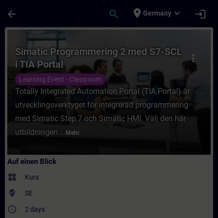
Für Hauptinhalt überspringen
Seite wurde geladen
place
expand_more
arrow_back
search
login
Germany
Kurs - Simatic Programmering 2 med S7-SCL
Simatic Programmering 2 med S7-SCL
more_vert
i TIA Portal
Learning Event - Classroom
Totally Integrated Automation Portal (TIA Portal) är
utvecklingsverktyget för integrerad programmering
med Simatic Step 7 och Simatic HMI. Välj den här
utbildningen ...
Mehr
Auf einen Blick
widgets
Kurs
where_to_vote
SE
access_time
2 days