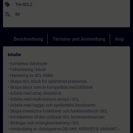
sell
TIA-SCL2
translate
SV
Beschreibung
Termine und Anmeldung
Angebot
Inhalte
• Komplexa datatyper
• Felhantering i block
• Hantering av SCL-källor
• Skapa SCL-block for optimerad prestanda
• Skapa block som är kompatibla med bibliotek
• Arbeta med array datablock
• Arbeta med multi-instans arrays i SCL
• Arbeta med taggar och symboliska blocknamn
• Skapa inneslutna funktioner och funktionsblock i SCL
• Introduktion till den utökade SCL-kommandosatsen
• Strängar och strängbearbetning i SCL
• Användning av datatyperna DB-ANY, ARRAY[*] & VARIANT i