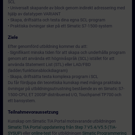
SCL
• Universalt skapande av block genom indirekt adressering med
hjälp av datatypen VARIANT
• Skapa, driftsätta och testa dina egna SCL-program
• Praktiska övningar sker på ett Simatic S7-1500-system
Ziele
Efter genomförd utbildning kommer du att:
- Signifikant minska tiden för att skapa och underhålla program
genom att använda ett högnivåspråk (SCL) istället för att
använda Statement List (STL) eller LAD/FBD
(ladder/funktionsblockdiagram)
- Skapa, driftsätta testa komplexa program i SCL
Du får fördjupa din teoretiska kunskap med många praktiska
övningar på utbildningsutrustning bestående av en Simatic S7-
1500-CPU, ET 200SP distribuerad I/O, Touchpanel TP700 och
ett bansystem.
Teilnahmevoraussetzung
Kunskap om Simatic TIA Portal motsvarande utbildningen
Simatic TIA Portal uppdatering från Step 7 V5.4/V5.5 (TIA-
SYSUP)
eller
online-test
för utbildningen
Simatic Programmering