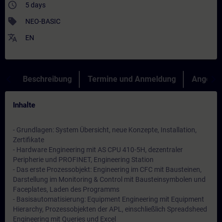
access_time
5 days
sell
NEO-BASIC
translate
EN
Beschreibung
Termine und Anmeldung
Angebot
Inhalte
- Grundlagen: System Übersicht, neue Konzepte, Installation,
Zertifikate
- Hardware Engineering mit AS CPU 410-5H, dezentraler
Peripherie und PROFINET, Engineering Station
- Das erste Prozessobjekt: Engineering im CFC mit Bausteinen,
Darstellung im Monitoring & Control mit Bausteinsymbolen und
Faceplates, Laden des Programms
- Basisautomatisierung: Equipment Engineering mit Equipment
Hierarchy, Prozessobjekten der APL, einschließlich Spreadsheed
Engineering mit Queries und Excel