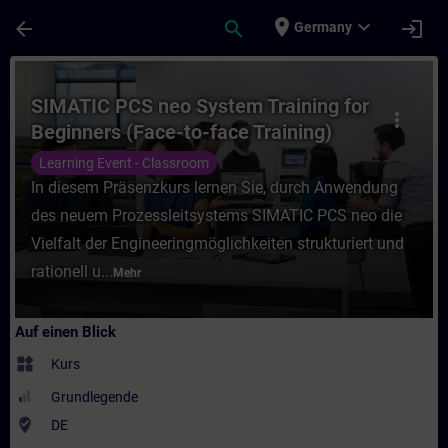
Für Hauptinhalt überspringen
Seite wurde geladen
place
expand_more
arrow_back
search
login
Germany
Kurs - SIMATIC PCS neo System Training fo
SIMATIC PCS neo System Training for
more_vert
Beginners (Face-to-face Training)
Learning Event - Classroom
In diesem Präsenzkurs lernen Sie, durch Anwendung
des neuem Prozessleitsystems SIMATIC PCS neo die
Vielfalt der Engineeringmöglichkeiten strukturiert und
rationell u...
Mehr
Auf einen Blick
widgets
Kurs
Grundlegende
where_to_vote
DE