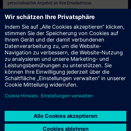
personalisiertes Angebot an Ihre Emailadresse.
Persönliches Angebot zusenden
Anfrage Exklusivtraining
Haben Sie Bedarf an einem höheren Schulungsangebot und
brauchen ein exklusives Training – entweder vor Ort bei Ihnen,
virtuell oder in einem SITRAIN Trainingscenter? Nachdem Sie
uns Ihre persönlichen Daten und Ihren Trainingsbedarf
übermittelt haben, bekommen Sie von uns ein Angebot für eine
exklusive Schulung.
Exklusives Angebot anfragen
© Siemens AG 2026