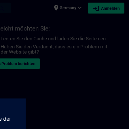
place
expand_more
login
earch
Germany
Anmelden
leicht möchten Sie:
Leeren Sie den Cache und laden Sie die Seite neu.
Haben Sie den Verdacht, dass es ein Problem mit
der Website gibt?
 Problem berichten