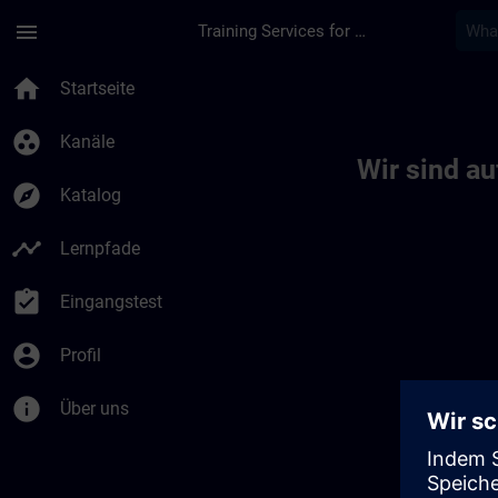
Für Hauptinhalt überspringen
Seite wurde geladen
menu
Training Services for Digital Industries
Toc | SITRAIN
home
Startseite
group_work
Kanäle
Wir sind a
explore
Katalog
timeline
Lernpfade
assignment_turned_in
Eingangstest
account_circle
Profil
info
Über uns