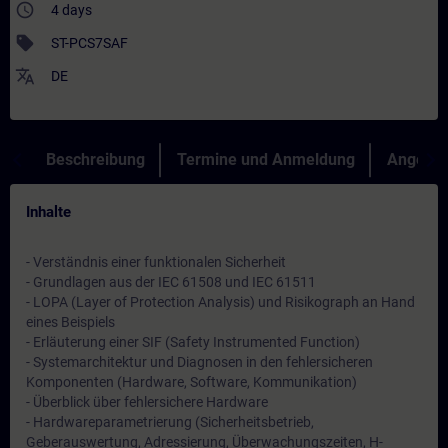
access_time
4 days
sell
ST-PCS7SAF
translate
DE
Beschreibung
Termine und Anmeldung
Angebot
Inhalte
- Verständnis einer funktionalen Sicherheit
- Grundlagen aus der IEC 61508 und IEC 61511
- LOPA (Layer of Protection Analysis) und Risikograph an Hand
eines Beispiels
- Erläuterung einer SIF (Safety Instrumented Function)
- Systemarchitektur und Diagnosen in den fehlersicheren
Komponenten (Hardware, Software, Kommunikation)
- Überblick über fehlersichere Hardware
- Hardwareparametrierung (Sicherheitsbetrieb,
Geberauswertung, Adressierung, Überwachungszeiten, H-