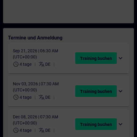
Termine und Anmeldung
Sep 21, 2026 | 06:30 AM
(UTC+00:00)
expand_more
Training buchen
schedule
translate
4 tage
DE
Nov 03, 2026 | 07:30 AM
(UTC+00:00)
expand_more
Training buchen
schedule
translate
4 tage
DE
Dec 08, 2026 | 07:30 AM
(UTC+00:00)
expand_more
Training buchen
schedule
translate
4 tage
DE