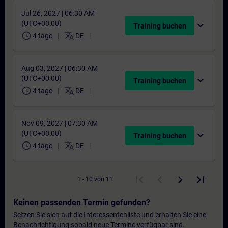
Jul 26, 2027 | 06:30 AM
(UTC+00:00)
expand_more
Training buchen
schedule
translate
4 tage
DE
Aug 03, 2027 | 06:30 AM
(UTC+00:00)
expand_more
Training buchen
schedule
translate
4 tage
DE
Nov 09, 2027 | 07:30 AM
(UTC+00:00)
expand_more
Training buchen
schedule
translate
4 tage
DE
1 - 10 von 11
Keinen passenden Termin gefunden?
Setzen Sie sich auf die Interessentenliste und erhalten Sie eine
Benachrichtigung sobald neue Termine verfügbar sind.