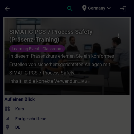
Für Hauptinhalt überspringen
Seite wurde geladen
place
expand_more
arrow_back
search
login
Germany
Kurs - SIMATIC PCS 7 Process Safety (Präs
SIMATIC PCS 7 Process Safety
more_vert
(Präsenz-Training)
Learning Event - Classroom
In diesem Präsenzkurs erlernen Sie ein konformes
Erstellen von sicherheitsgerichteten Anlagen mit
SIMATIC PCS 7 Process Safety.
Inhalt ist die korrekte Verwendun...
Mehr
Auf einen Blick
widgets
Kurs
Fortgeschrittene
where_to_vote
DE