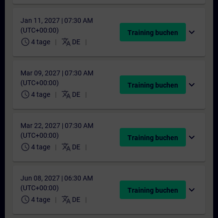
Jan 11, 2027 | 07:30 AM
(UTC+00:00)
expand_more
Training buchen
schedule
translate
4 tage
DE
Mar 09, 2027 | 07:30 AM
(UTC+00:00)
expand_more
Training buchen
schedule
translate
4 tage
DE
Mar 22, 2027 | 07:30 AM
(UTC+00:00)
expand_more
Training buchen
schedule
translate
4 tage
DE
Jun 08, 2027 | 06:30 AM
(UTC+00:00)
expand_more
Training buchen
schedule
translate
4 tage
DE