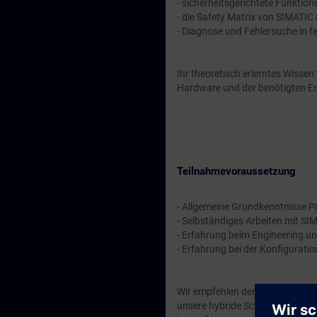
- sicherheitsgerichtete Funktion
- die Safety Matrix von SIMATIC 
- Diagnose und Fehlersuche in 
Ihr theoretisch erlerntes Wissen
Hardware und der benötigten En
Teilnahmevoraussetzung
- Allgemeine Grundkenntnisse Pr
- Selbständiges Arbeiten mit SI
- Erfahrung beim Engineering un
- Erfahrung bei der Konfigurati
Wir empfehlen den Besuch des
unsere hybride Schulungsvariant