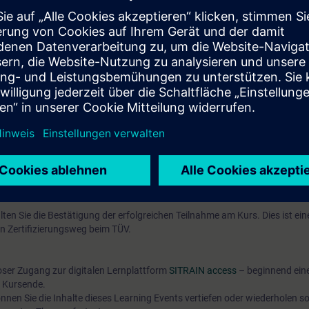
führte Live Module mit einem Trainer und aus vorgelagerten Selbstlernm
ATIC PCS 7 Process Safety (ST-PCS7SAF)" können Sie an der optionalen
S 7 Process Safety
ngsnachweis wird der gelehrte Inhalt und die Lernziele aus dem Kurs "S
en Sie die Bestätigung der erfolgreichen Teilnahme am Kurs. Dies ist ein
n Zertifizierungsweg beim TÜV.
oser Zugang zur digitalen Lernplattform
SITRAIN access
– beginnend ein
 Kursende.
nen Sie die Inhalte dieses Learning Events vertiefen oder wiederholen so