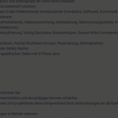
lysis) und Risikograph an Hand eines Beispiels
Instrumented Function)
osen in den fehlersicheren Komponenten (Hardware, Software, Kommunik
Erleben Sie eine perfekte Kombination aus Theorie und prakti
Hardware
Übungen. Diese werden an fehlersicheren Automatisierungss
erheitsbetrieb, Geberauswertung, Adressierung, Überwachungszeiten, H
hitekturen)
410-5H mit der Kommunikation über Profinet und fehlersicher
rquittierung, Voting Bausteine, Bausteintypen, Secure Write Command+
Signalbaugruppen in der ET 200SP HA durchgeführt.
utdown, Partial Shutdown Groups, Passivierung, Reintegration)
der Safety Matrix
-spezifischen Zeiten mit S7ftime.xlsm
 können Sie:
inenrichtlinie und einschlägige Normen schärfen.
len und projektieren diese entsprechend Ihrer Anforderungen an die funk
ngen in Betrieb nehmen.