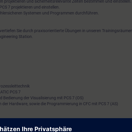
en projektieren und sicherheitsrelevante Zeiten bestimmen und einstellen.
PCS 7 projektieren und einstellen.
fehlersicheren Systemen und Programmen durchführen.
 vertiefen Sie durch praxisorientierte Übungen in unseren Trainingsräumen
gineering Station.
ozessleittechnik
MATIC PCS 7
d Bedienung der Visualisierung mit PCS 7 (OS)
on der Hardware, sowie die Programmierung in CFC mit PCS 7 (AS)
 Systemkurses von SIMATIC PCS 7
"ST-PCS7SYS"
. Alternativ gibt es noch d
e als Learning Journey zu buchen, die ideal im Daily Business mit integri