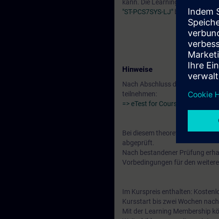
kann. Die Learning Journey
"ST-PCS7SYS-LJ"
besteht aus ge
Hinweise
Nach Abschluss des Kurses "SIM
teilnehmen:
=> eTest for Course SIMATIC PC
Bei diesem theoretischen Leistu
abgeprüft.
Nach bestandener Prüfung erhalt
Vorbedingungen für den weitere
Im Kurspreis enthalten: Kostenl
Kursstart bis zwei Wochen nach
Mit der Learning Membership kön