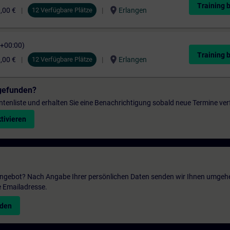
Training 
location_on
,00 €
12 Verfügbare Plätze
Erlangen
C+00:00)
Training 
location_on
,00 €
12 Verfügbare Plätze
Erlangen
gefunden?
entenliste und erhalten Sie eine Benachrichtigung sobald neue Termine ver
tivieren
 Angebot? Nach Angabe Ihrer persönlichen Daten senden wir Ihnen umgeh
e Emailadresse.
nden