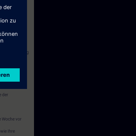
odulen.
 Theorieprüfung
T-PCS7SAF"
e der
e Woche vor
wie Ihre