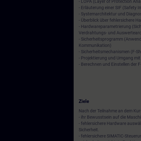
- LOPA (Layer of Protection Ana
- Erläuterung einer SIF (Safety 
- Systemarchitektur und Diagn
- Überblick über fehlersichere 
- Hardwareparametrierung (Sich
Verdrahtungs- und Auswertearc
- Sicherheitsprogramm (Anwende
Kommunikation)
- Sicherheitsmechanismen (F-Sh
- Projektierung und Umgang mit 
- Berechnen und Einstellen der F
Ziele
Nach der Teilnahme an dem Kurs
- ihr Bewusstsein auf die Masch
- fehlersichere Hardware auswäh
Sicherheit.
- fehlersichere SIMATIC-Steueru