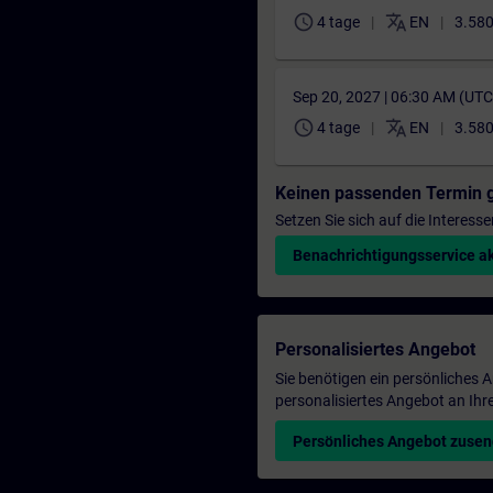
schedule
translate
4 tage
EN
3.580
Sep 20, 2027 | 06:30 AM (UT
schedule
translate
4 tage
EN
3.580
Keinen passenden Termin 
Setzen Sie sich auf die Interess
Benachrichtigungsservice ak
Personalisiertes Angebot
Sie benötigen ein persönliches
personalisiertes Angebot an Ihr
Persönliches Angebot zuse