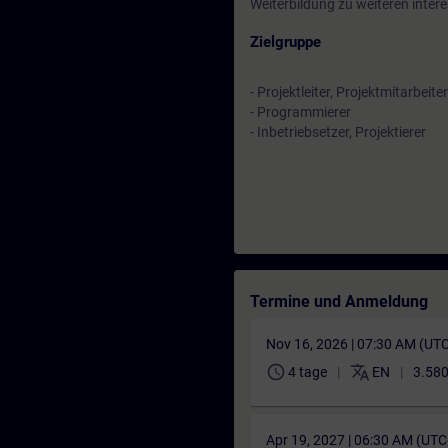
Weiterbildung zu weiteren inte
Zielgruppe
- Projektleiter, Projektmitarbeiter
- Programmierer
- Inbetriebsetzer, Projektierer
Termine und Anmeldung
Nov 16, 2026 | 07:30 AM (UT
schedule
translate
4 tage
EN
3.580
Apr 19, 2027 | 06:30 AM (UT