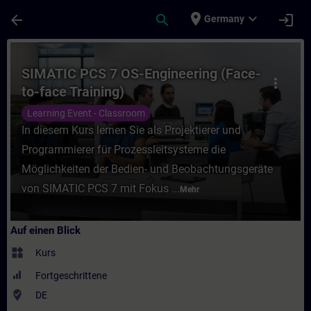
Für Hauptinhalt überspringen
Seite wurde geladen
place
expand_more
arrow_back
search
login
Germany
Kurs - SIMATIC PCS 7 OS-Engineering (Face
SIMATIC PCS 7 OS-Engineering (Face-
more_vert
to-face Training)
Learning Event - Classroom
In diesem Kurs lernen Sie als Projektierer und
Programmierer für Prozessleitsysteme die
Möglichkeiten der Bedien- und Beobachtungsgeräte
von SIMATIC PCS 7 mit Fokus ...
Mehr
Auf einen Blick
widgets
Kurs
Fortgeschrittene
where_to_vote
DE