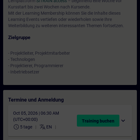
Lernplattform
SITRAIN access
– beginnend eine Woche vor
Kursstart bis zwei Wochen nach Kursende.
Mit der Learning Membership können Sie die Inhalte dieses
Learning Events vertiefen oder wiederholen sowie Ihre
Weiterbildung zu weiteren interessanten Themen fortsetzen.
Zielgruppe
- Projektleiter, Projektmitarbeiter
- Technologen
- Projektierer, Programmierer
- Inbetriebsetzer
Termine und Anmeldung
Oct 05, 2026 | 06:30 AM
(UTC+00:00)
expand_more
Training buchen
schedule
translate
5 tage
EN