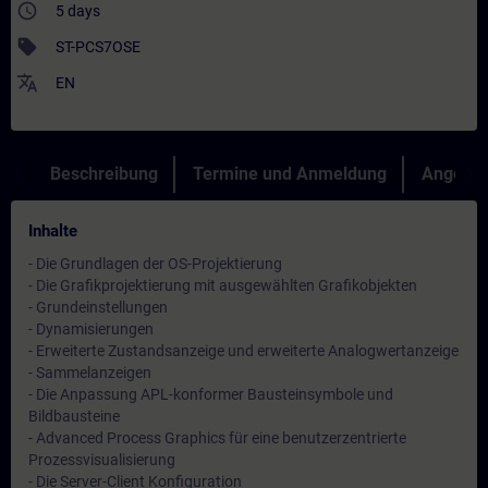
access_time
5 days
sell
ST-PCS7OSE
translate
EN
Beschreibung
Termine und Anmeldung
Angebot
Inhalte
- Die Grundlagen der OS-Projektierung
- Die Grafikprojektierung mit ausgewählten Grafikobjekten
- Grundeinstellungen
- Dynamisierungen
- Erweiterte Zustandsanzeige und erweiterte Analogwertanzeige
- Sammelanzeigen
- Die Anpassung APL-konformer Bausteinsymbole und
Bildbausteine
- Advanced Process Graphics für eine benutzerzentrierte
Prozessvisualisierung
- Die Server-Client Konfiguration