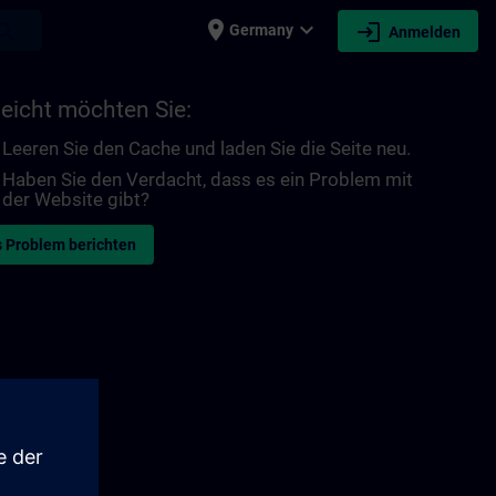
place
expand_more
login
earch
Germany
Anmelden
leicht möchten Sie:
Leeren Sie den Cache und laden Sie die Seite neu.
Haben Sie den Verdacht, dass es ein Problem mit
der Website gibt?
 Problem berichten