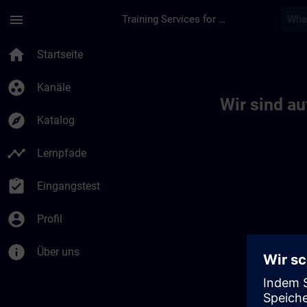
Für Hauptinhalt überspringen
Seite wurde geladen
menu
Training Services for Digital Industries
Toc | SITRAIN
home
Startseite
group_work
Kanäle
Wir sind a
explore
Katalog
timeline
Lernpfade
assignment_turned_in
Eingangstest
account_circle
Profil
info
Über uns