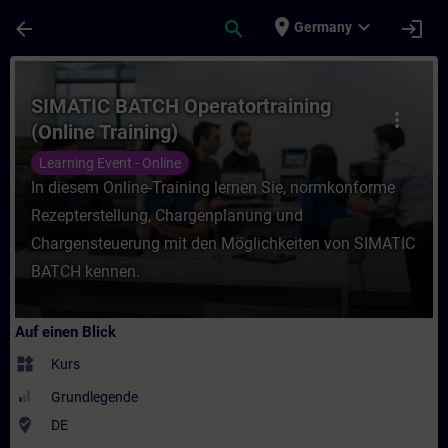
Für Hauptinhalt überspringen
Seite wurde geladen
place
expand_more
arrow_back
search
login
Germany
Kurs - SIMATIC BATCH Operatortraining (On
SIMATIC BATCH Operatortraining
more_vert
(Online Training)
Learning Event - Online
In diesem Online-Training lernen Sie, normkonforme
Rezepterstellung, Chargenplanung und
Chargensteuerung mit den Möglichkeiten von SIMATIC
BATCH kennen.
Auf einen Blick
widgets
Kurs
Grundlegende
where_to_vote
DE