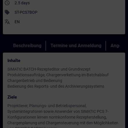
access_time
2.5 days
sell
ST-PCS7BOP
translate
EN
Beschreibung
Termine und Anmeldung
Angebot
Inhalte
SIMATIC BATCH-Rezepteditor und Grundrezept
Produktionsaufträge, Chargenverkettung im Batchablauf
Chargenbetrieb und Bedienung
Bedienung des Reports- und des Archivierungssystems
Ziele
Projektierer, Planungs- und Betriebspersonal,
Systemintegratoren sowie Anwender von SIMATIC PCS 7-
Konfigurationen lernen normkonforme Rezepterstellung,
Chargenplanung und Chargensteuerung mit den Möglichkeiten