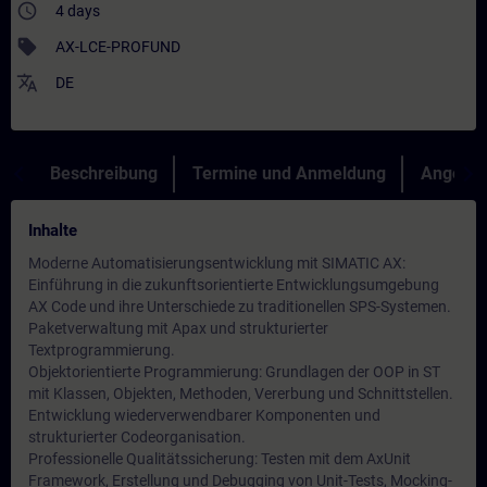
access_time
4 days
sell
AX-LCE-PROFUND
translate
DE
Beschreibung
Termine und Anmeldung
Angebot
Inhalte
Moderne Automatisierungsentwicklung mit SIMATIC AX:
Einführung in die zukunftsorientierte Entwicklungsumgebung
AX Code und ihre Unterschiede zu traditionellen SPS-Systemen.
Paketverwaltung mit Apax und strukturierter
Textprogrammierung.
Objektorientierte Programmierung: Grundlagen der OOP in ST
mit Klassen, Objekten, Methoden, Vererbung und Schnittstellen.
Entwicklung wiederverwendbarer Komponenten und
strukturierter Codeorganisation.
Professionelle Qualitätssicherung: Testen mit dem AxUnit
Framework, Erstellung und Debugging von Unit-Tests, Mocking-