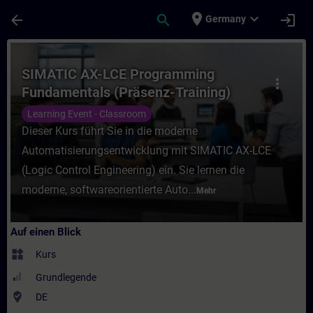
Für Hauptinhalt überspringen
Seite wurde geladen
place
expand_more
arrow_back
search
login
Germany
Kurs - SIMATIC AX-LCE Programming Fundam
SIMATIC AX-LCE Programming
more_vert
Fundamentals (Präsenz-Training)
Learning Event - Classroom
Dieser Kurs führt Sie in die moderne
Automatisierungsentwicklung mit SIMATIC AX-LCE
(Logic Control Engineering) ein. Sie lernen die
moderne, softwareorientierte Auto...
Mehr
Auf einen Blick
widgets
Kurs
Grundlegende
where_to_vote
DE