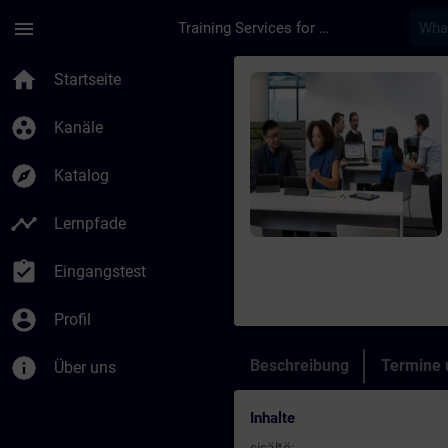
Für Hauptinhalt überspringen
Seite wurde geladen
menu
Training Services for Digital Industries
Kurs - SiemensGPT - 
home
Startseite
group_work
Kanäle
explore
Katalog
timeline
Lernpfade
assignment_turned_in
Eingangstest
account_circle
Profil
info
Beschreibung
Termine
Über uns
Inhalte