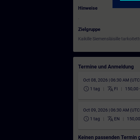
Hinweise
.
Zielgruppe
Kaikille Siemensläisille tarkoite
Termine und Anmeldung
Oct 08, 2026 | 06:30 AM (UT
schedule
translate
1 tag
FI
150,00 
Oct 09, 2026 | 06:30 AM (UT
schedule
translate
1 tag
EN
150,00
Keinen passenden Termin 