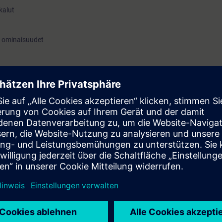
kalut
n ominaisuudet
rkipäiväistämiseen ja Siemensin teknologiajohtajuuden vahvistamiseen.
ekoälyä tavalla, joka muuttaa työskentelytapasi pysyvästi.
 kanssa
äsittely
en
a
E Tech Company -visiota
yn hyödyntämisessä
ing hours)