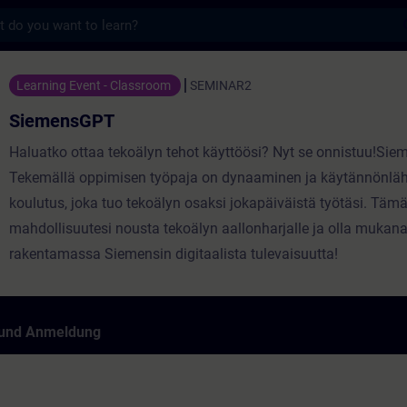
s
Training - Schulung - Weiterbildung | SIT
Learning Event - Classroom
SEMINAR2
SiemensGPT
Haluatko ottaa tekoälyn tehot käyttöösi? Nyt se onnistuu!Si
Tekemällä oppimisen työpaja on dynaaminen ja käytännönlä
koulutus, joka tuo tekoälyn osaksi jokapäiväistä työtäsi. Täm
mahdollisuutesi nousta tekoälyn aallonharjalle ja olla mukan
rakentamassa Siemensin digitaalista tulevaisuutta!
 und Anmeldung