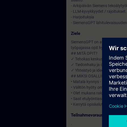
sisältö:
- Arkipäivän Siemens tekoälytyö
- LLM-kyvykkyydet / rajoitukset
- Harjoituksia
- SiemensGPT lähitulevaisuude
Ziele
SiemensGPT on avain tekoälyn a
työpajassa opit hyödyntämään t
## MITÄ OPIT?
✓ Tehokas keskustelu tekoälyn
✓ Tiedonhaku ja dokumenttien k
✓ Yhteistyö ja ideoiden jakamin
## MIKSI OSALLISTUA?
• Matala kynnys - helppo aloitta
• Välitön hyöty omaan työhösi
• Olet mukana rakentamassa ON
• Saat etulyöntiaseman tekoäl
• Kerrytä opiskelutunteja (Learn
Teilnahmevoraussetzung
.