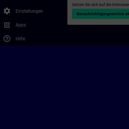
Setzen Sie sich auf die Interess
settings
Einstellungen
Benachrichtigungsservice ak
apps
Apps
help_outline
Hilfe