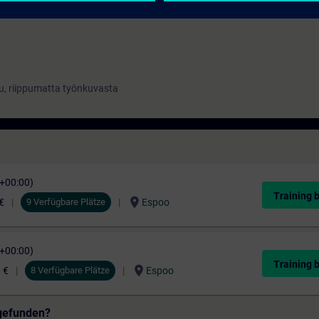
ttu, riippumatta työnkuvasta
C+00:00)
Training 
location_on
€
9 Verfügbare Plätze
Espoo
C+00:00)
Training 
location_on
 €
8 Verfügbare Plätze
Espoo
gefunden?