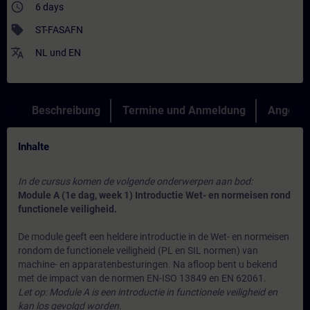
access_time
6 days
sell
ST-FASAFN
translate
NL
und
EN
Beschreibung
Termine und Anmeldung
Angebot
Inhalte
In de cursus komen de volgende onderwerpen aan bod:
Module A (1e dag, week 1) Introductie Wet- en normeisen rond
functionele veiligheid.
De module geeft een heldere introductie in de Wet- en normeisen
rondom de functionele veiligheid (PL en SIL normen) van
machine- en apparatenbesturingen. Na afloop bent u bekend
met de impact van de normen EN-ISO 13849 en EN 62061.
Let op: Module A is een introductie in functionele veiligheid en
kan los gevolgd worden.