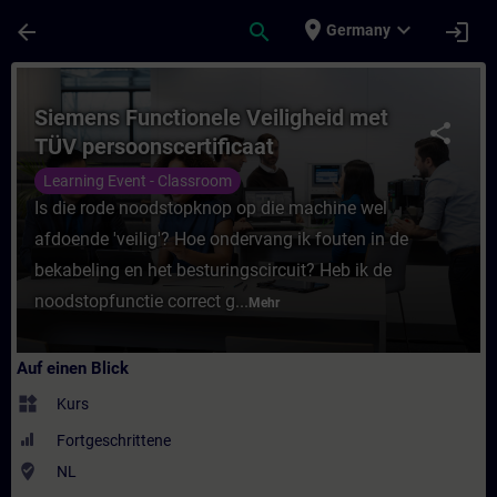
Für Hauptinhalt überspringen
Seite wurde geladen
place
expand_more
arrow_back
search
login
Germany
Kurs - Siemens Functionele Veiligheid met
Siemens Functionele Veiligheid met
share
TÜV persoonscertificaat
Learning Event - Classroom
Is die rode noodstopknop op die machine wel
afdoende 'veilig'? Hoe ondervang ik fouten in de
bekabeling en het besturingscircuit? Heb ik de
noodstopfunctie correct g...
Mehr
Auf einen Blick
widgets
Kurs
Fortgeschrittene
where_to_vote
NL