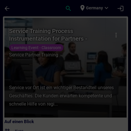
Für Hauptinhalt überspringen
Seite wurde geladen
place
expand_more
arrow_back
search
login
Germany
Kurs - Service Training Process Instrument
Service Training Process
more_vert
Instrumentation for Partners -
Positioners
Learning Event - Classroom
Service Partner Training
Service vor Ort ist ein wichtiger Bestandteil unseres
Geschäftes. Die Kunden erwarten kompetente und
schnelle Hilfe von regi...
Auf einen Blick