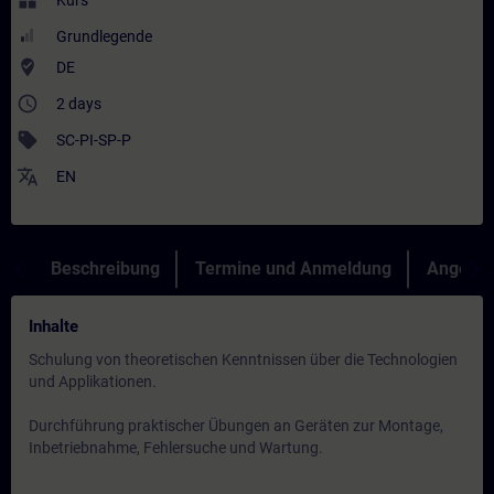
widgets
Kurs
Grundlegende
where_to_vote
DE
access_time
2 days
sell
SC-PI-SP-P
translate
EN
Beschreibung
Termine und Anmeldung
Angebot
Inhalte
Schulung von theoretischen Kenntnissen über die Technologien
und Applikationen.
Durchführung praktischer Übungen an Geräten zur Montage,
Inbetriebnahme, Fehlersuche und Wartung.