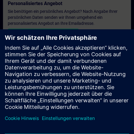
Personalisiertes Angebot
Sie benötigen ein persönliches Angebot? Nach Angabe Ihrer
persönlichen Daten senden wir Ihnen umgehend ein
personalisiertes Angebot an Ihre Emailadresse.
Persönliches Angebot zusenden
Anfrage Exklusivtraining
Haben Sie Bedarf an einem höheren Schulungsangebot und
brauchen ein exklusives Training – entweder vor Ort bei Ihnen,
virtuell oder in einem SITRAIN Trainingscenter? Nachdem Sie
uns Ihre persönlichen Daten und Ihren Trainingsbedarf
übermittelt haben, bekommen Sie von uns ein Angebot für eine
exklusive Schulung.
Exklusives Angebot anfragen