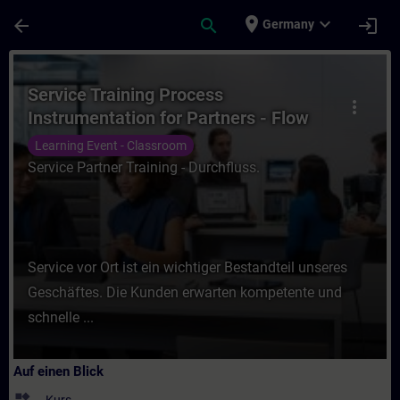
Für Hauptinhalt überspringen
Seite wurde geladen
place
expand_more
arrow_back
search
login
Germany
Kurs - Service Training Process Instrument
Service Training Process
more_vert
Instrumentation for Partners - Flow
Learning Event - Classroom
Service Partner Training - Durchfluss.
Service vor Ort ist ein wichtiger Bestandteil unseres
Geschäftes. Die Kunden erwarten kompetente und
schnelle ...
Auf einen Blick