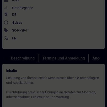
widgets
Kurs
Grundlegende
where_to_vote
DE
access_time
4 days
sell
SC-PI-SP-F
translate
EN
Beschreibung
Termine und Anmeldung
Angebot
Inhalte
Schulung von theoretischen Kenntnissen über die Technologien
und Applikationen.
Durchführung praktischer Übungen an Geräten zur Montage,
Inbetriebnahme, Fehlersuche und Wartung.