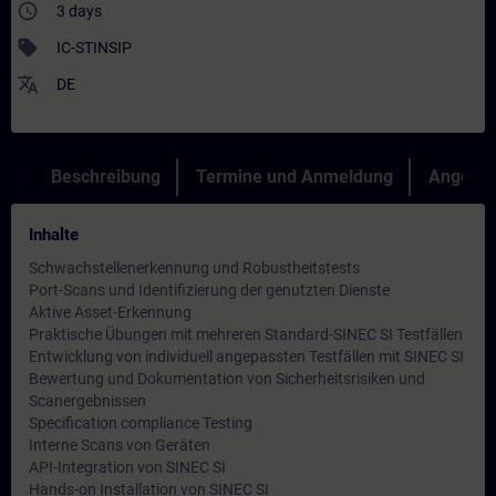
access_time
3 days
sell
IC-STINSIP
translate
DE
Beschreibung
Termine und Anmeldung
Angebot
Inhalte
Schwachstellenerkennung und Robustheitstests
Port-Scans und Identifizierung der genutzten Dienste
Aktive Asset-Erkennung
Praktische Übungen mit mehreren Standard-SINEC SI Testfällen
Entwicklung von individuell angepassten Testfällen mit SINEC SI
Bewertung und Dokumentation von Sicherheitsrisiken und
Scanergebnissen
Specification compliance Testing
Interne Scans von Geräten
API-Integration von SINEC SI
Hands-on Installation von SINEC SI