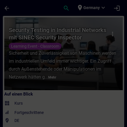
Für Hauptinhalt überspringen
Seite wurde geladen
place
expand_more
arrow_back
search
login
Germany
Kurs - Security Testing in Industrial Netw
Security Testing in Industrial Networks
more_vert
mit SINEC Security Inspector
(Präsenz-Training)
Learning Event - Classroom
Sicherheit und Zuverlässigkeit von Maschinen werden
im industriellen Umfeld immer wichtiger. Ein Zugriff
durch Außenstehende oder Manipulationen im
Netzwerk hätten g...
Mehr
Auf einen Blick
widgets
Kurs
Fortgeschrittene
where_to_vote
DE