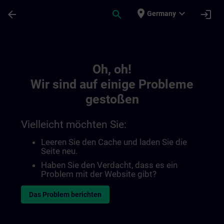
Für Hauptinhalt überspringen
Seite wurde geladen
place
expand_more
arrow_back
search
login
Germany
Toc | SITRAIN
Oh, oh!
Wir sind auf einige Probleme
gestoßen
Vielleicht möchten Sie:
Leeren Sie den Cache und laden Sie die
Seite neu.
Haben Sie den Verdacht, dass es ein
Problem mit der Website gibt?
Das Problem berichten