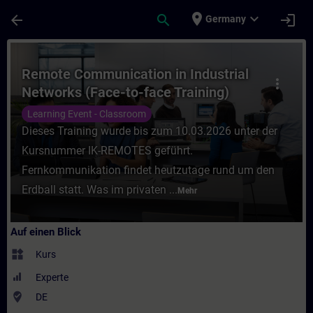
Für Hauptinhalt überspringen
Seite wurde geladen
place
expand_more
arrow_back
search
login
Germany
Kurs - Remote Communication in Industrial
Remote Communication in Industrial
more_vert
Networks (Face-to-face Training)
Learning Event - Classroom
Dieses Training wurde bis zum 10.03.2026 unter der
Kursnummer IK-REMOTES geführt.
Fernkommunikation findet heutzutage rund um den
Erdball statt. Was im privaten ...
Mehr
Auf einen Blick
widgets
Kurs
Experte
where_to_vote
DE