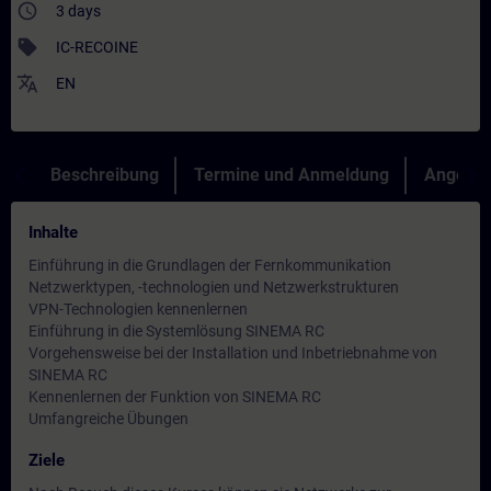
access_time
3 days
sell
IC-RECOINE
translate
EN
Beschreibung
Termine und Anmeldung
Angebot
Inhalte
Einführung in die Grundlagen der Fernkommunikation
Netzwerktypen, -technologien und Netzwerkstrukturen
VPN-Technologien kennenlernen
Einführung in die Systemlösung SINEMA RC
Vorgehensweise bei der Installation und Inbetriebnahme von
SINEMA RC
Kennenlernen der Funktion von SINEMA RC
Umfangreiche Übungen
Ziele