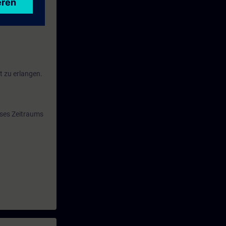
ne-
t zu erlangen.
eses Zeitraums