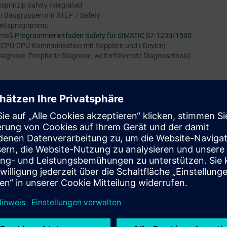
sprinzip Safety Integrated
ren Baugruppen mit STEP 7 Safety
heitsprogramms
emäß
Programmierleitfaden Safety für SIMATIC S7-1200/1500
 (CPU-CPU-Kommunikation mit Kopplern und I-Device)
iagnose, Peripherie-Diagnose, weiterführende Diagnosetools)
öchige Learning Membership für unsere digitale Lernplattform
SITRAIN ac
s zu dem Thema
TIA Safety Integrated (Curriculum)
sowie weiteren Theme
rriculum)
, und vielen mehr. Mit der Learning Membership können Sie sowoh
n oder wiederholen als auch sich zu anderen interessanten Themen weiter
ie:
ungen in Betrieb nehmen
den Programmiersprachen FUP bzw. KOP erstellen
 fehlersicheren Systemen und Programmen durchführen
n vertiefen Sie durch zahlreiche praxisorientierte Übungen in unserer Üb