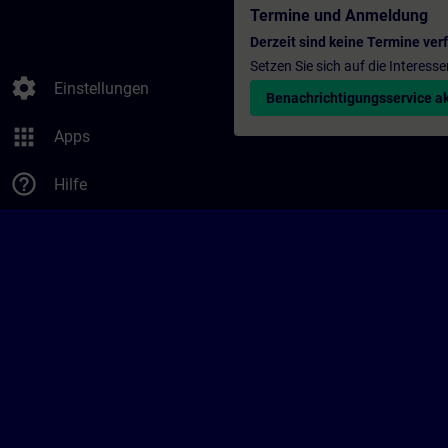
Termine und Anmeldung
Derzeit sind keine Termine ver
Setzen Sie sich auf die Interess
settings
Einstellungen
Benachrichtigungsservice ak
apps
Apps
help_outline
Hilfe