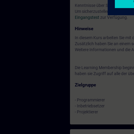
Kenntnisse über SIMATIC S7 e
Um sicherzustellen, dass der vo
Eingangstest
zur Verfügung.
Hinweise
In diesem Kurs arbeiten Sie mit
Zusätzlich haben Sie an einem se
Weitere Informationen und die 
Die Learning Membership beginn
haben sie Zugriff auf alle der 
Zielgruppe
- Programmierer
- Inbetriebsetzer
- Projektierer