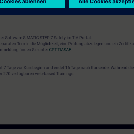
ntsprechend dem Kurs
TIA-PRO1
oder
TIA-SERV1
.
n Ihnen gewählte Kurs Ihren Kompetenzen entspricht, steht Ihnen ein
Onli
 der Software SIMATIC STEP 7 Safety im TIA Portal.
paraten Termin die Möglichkeit, eine Prüfung abzulegen und ein Zertifika
Anmeldung finden Sie unter
CPT-TIASAF
.
t 7 Tage vor Kursbeginn und endet 16 Tage nach Kursende. Während di
über 270 verfügbaren web-based Trainings.