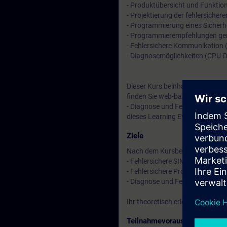
- Produktübersicht und Funktion
- Projektierung der fehlersiche
- Programmierung eines Sicher
- Programmierempfehlungen g
- Fehlersichere Kommunikation
- Diagnosemöglichkeiten (CPU-D
Dieser Kurs beinhaltet eine 4-w
finden Sie web-based Training
- Diagnose und Fehlersuche (Cu
dieses Learning Events vertiefe
Ziele
Nach dem Kursbesuch können S
- Fehlersichere SIMATIC-Steuer
- Fehlersichere Programme in 
- Diagnose und Fehlersuche in
Ihr theoretisch erlerntes Wisse
Teilnahmevoraussetzung