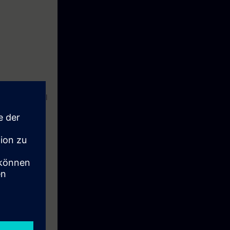
cess
. Hier
n wie
TIA Portal
l die Inhalte
bilden.
ungsumgebung.