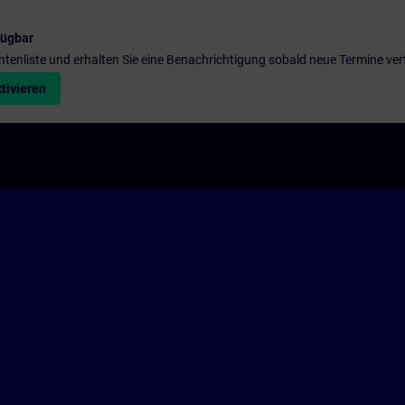
fügbar
entenliste und erhalten Sie eine Benachrichtigung sobald neue Termine ver
tivieren