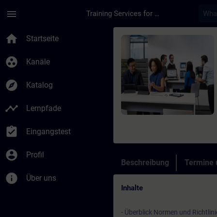
Für Hauptinhalt überspringen
Seite wurde geladen
menu
Training Services for Digital Industries
Kurs - Programming F
home
Startseite
group_work
Kanäle
explore
Katalog
timeline
Lernpfade
assignment_turned_in
Eingangstest
account_circle
Profil
Beschreibung
Termine
info
Über uns
Inhalte
- Überblick Normen und Richtlin