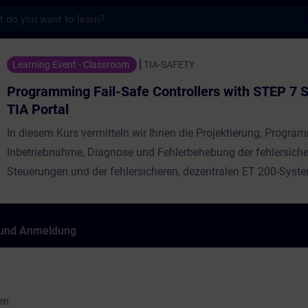
s
ail-Safe Controllers with STEP 7 Safety in 
Learning Event - Classroom
TIA-SAFETY
Programming Fail-Safe Controllers with STEP 7 S
TIA Portal
In diesem Kurs vermitteln wir Ihnen die Projektierung, Progra
Inbetriebnahme, Diagnose und Fehlerbehebung der fehlersich
Steuerungen und der fehlersicheren, dezentralen ET 200-Syst
Anhand von praktischen Übungen an einem Trainingsgerät lerne
theoretisches Wissen mit der Software STEP 7 Safety im TIA Po
Praxis umzusetzen.
 und Anmeldung
ien