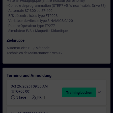
Matériel Pédagogique (à titre indicatif par binôme) :
- Console de programmation (STEP7 v5, Wincc flexible, Drive ES)
- Automate S7-300 ou S7-400
- E/S décentralisées type ET200S
- Variateur de vitesse type SINAMICS G120
- Pupitre Opérateur type TP277
- Simulateur E/S + Maquette Didactique
Zielgruppe
Automaticien BE / Méthode
Technicien de Maintenance niveau 2
Termine und Anmeldung
Oct 26, 2026 | 09:30 AM
(UTC+00:00)
expand_more
Training buchen
schedule
translate
5 tage
FR