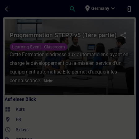
Für Hauptinhalt überspringen
Seite wurde geladen
place
expand_more
arrow_back
search
login
Germany
Kurs - Programmation STEP7 v5 (1ère parti
Programmation STEP7 v5 (1ère partie)
share
Learning Event - Classroom
Cette Formation s'adresse aux automaticiens ayant en
charge le développement ou la mise en service d'un
équipement automatisé.Elle permet d'acquérir les
connaissance...
Mehr
Auf einen Blick
widgets
Kurs
where_to_vote
FR
access_time
5 days