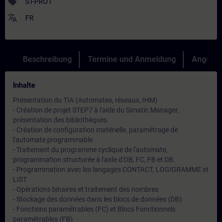
sell
ST-PRO1
translate
FR
Beschreibung
Termine und Anmeldung
Angebot
Inhalte
Présentation du TIA (Automates, réseaux, IHM)
- Création de projet STEP7 à l'aide du Simatic Manager,
présentation des bibliothèques.
- Création de configuration matérielle, paramétrage de
l'automate programmable
- Traitement du programme cyclique de l'automate,
programmation structurée à l'aide d'OB, FC, FB et DB.
- Programmation avec les langages CONTACT, LOGIGRAMME et
LIST.
- Opérations binaires et traitement des nombres
- Stockage des données dans les blocs de données (DB)
- Fonctions paramétrables (FC) et Blocs Fonctionnels
paramétrables (FB)