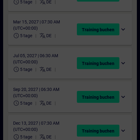
schedule
translate
5 tage
DE
Mar 15, 2027 | 07:30 AM
(UTC+00:00)
expand_more
Training buchen
schedule
translate
5 tage
DE
Jul 05, 2027 | 06:30 AM
(UTC+00:00)
expand_more
Training buchen
schedule
translate
5 tage
DE
Sep 20, 2027 | 06:30 AM
(UTC+00:00)
expand_more
Training buchen
schedule
translate
5 tage
DE
Dec 13, 2027 | 07:30 AM
(UTC+00:00)
expand_more
Training buchen
schedule
translate
5 tage
DE