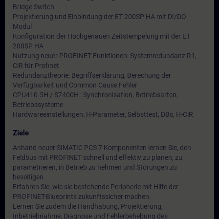
Bridge Switch
Projektierung und Einbindung der ET 200SP HA mit DI/DO
Modul
Konfiguration der Hochgenauen Zeitstempelung mit der ET
200SP HA
Nutzung neuer PROFINET Funktionen: Systemredundanz R1,
CiR für Profinet
Redundanztheorie: Begriffserklärung, Berechung der
Verfügbarkeit und Common Cause Fehler
CPU410-5H / S7400H : Synchronisation, Betriebsarten,
Betriebssysteme
Hardwareeinstellungen: H-Parameter, Selbsttest, DBs, H-CiR
Ziele
Anhand neuer SIMATIC PCS 7 Komponenten lernen Sie, den
Feldbus mit PROFINET schnell und effektiv zu planen, zu
parametrieren, in Betrieb zu nehmen und Störungen zu
beseitigen.
Erfahren Sie, wie sie bestehende Peripherie mit Hilfe der
PROFINET-Blueprints zukunftssicher machen.
Lernen Sie zudem die Handhabung, Projektierung,
Inbetriebnahme, Diagnose und Fehlerbehebung des