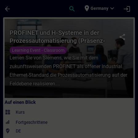
Für Hauptinhalt überspringen
Seite wurde geladen
place
expand_more
arrow_back
search
login
Germany
Kurs - PROFINET und H-Systeme in der Proz
PROFINET und H-Systeme in der
share
Prozessautomatisierung (Präsenz-
Training)
Learning Event - Classroom
Lernen Sie von Siemens, wie Sie mit dem
zukunftsweisenden PROFINET als offener Industrial
Ethernet-Standard die Prozessautomatisierung auf der
Feldebene realisieren....
Auf einen Blick
widgets
Kurs
Fortgeschrittene
where_to_vote
DE