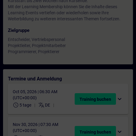
Kursstart bis zwei Wochen nach Kursende.
Mit der Learning Membership können Sie die Inhalte dieses
Learning Events vertiefen oder wiederholen sowie Ihre
Weiterbildung zu weiteren interessanten Themen fortsetzen.
Zielgruppe
Entscheider, Vertriebspersonal
Projektleiter, Projektmitarbeiter
Programmierer, Projektierer
Termine und Anmeldung
Oct 05, 2026 | 06:30 AM
(UTC+00:00)
expand_more
Training buchen
schedule
translate
5 tage
DE
Nov 30, 2026 | 07:30 AM
(UTC+00:00)
expand_more
Training buchen