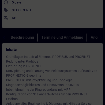
access_time
5 days
sell
ST-PCS7PNH
translate
DE
Beschreibung
Termine und Anmeldung
Angebot
Inhalte
Grundlagen Industrial Ethernet, PROFIBUS und PROFINET
Redundanter Profibus
Einführung in PROFINET
Konzipierung und Planung von Feldbussystemen auf Basis von
PROFINET IO-Blueprints
PROFINET IO mit Projektierung und Topologie
Diagnosemöglichkeiten und Einsatz von PRONETA
Inbetriebnahme der Ringredundanz mit MRP
Konfiguration von Scalance Switches für den PROFINET
Feldbus
Anlagenweites Engineering & Diagnose mit Hilfe der Service