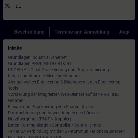
translate
DE
Beschreibung
Termine und Anmeldung
Angebot
Inhalte
Grundlagen Industrial Ethernet
Grundlagen PROFINETIO, RT&IRT
PROFINET IO mit Projektierung und Programmierung
Inbetriebnahme der Medienredundanz
Anlagenweites Engineering & Diagnose mit den Engineering
Tools
Vorstellung der integrierten Web-Dienste auf den PROFINET
Geräten
Einsatz und Projektierung von Shared Device
Parametrierung und Anwendungen des I-Device
Netzübergänge (PN/PN-Koppler)
Daten Kommunikation Controller / Controller mit:
- einer S7-Verbindung mit den S7-Kommunikationsbausteinen,
PUT/GET, BSEND/BRECEIVE