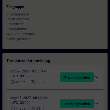
Zielgruppe
Programmierer
Inbetriebsetzer
Projektierer
Instandhalter
Wartungspersonal
Servicepersonal
Termine und Anmeldung
Oct 27, 2026 | 07:30 AM
(UTC+00:00)
expand_more
Training buchen
schedule
translate
4 tage
DE
May 18, 2027 | 06:30 AM
(UTC+00:00)
expand_more
Training buchen
schedule
translate
4 tage
DE