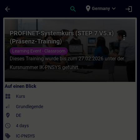
Für Hauptinhalt überspringen
Seite wurde geladen
place
expand_more
arrow_back
search
login
Germany
Kurs - PROFINET-Systemkurs (STEP 7 V5.x) 
PROFINET-Systemkurs (STEP 7 V5.x)
more_vert
(Präsenz-Training)
Learning Event - Classroom
Dieses Training wurde bis zum 27.02.2026 unter der
Kursnummer IK-PNSYS geführt.
Auf einen Blick
widgets
Kurs
Grundlegende
where_to_vote
DE
access_time
4 days
sell
IC-PNSYS