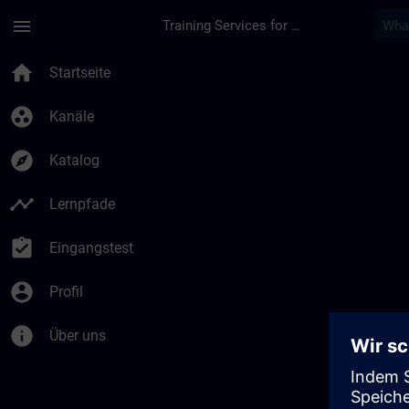
Für Hauptinhalt überspringen
Seite wurde geladen
menu
Training Services for Digital Industries
home
Startseite
group_work
Kanäle
explore
Katalog
timeline
Lernpfade
assignment_turned_in
Eingangstest
account_circle
Profil
info
Über uns