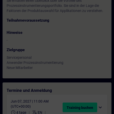
Sie erhalten einen Überblick über die Vorteile des
Prozessinstrumentierungsportfolio. Sie sind in der Lage die
Faktoren der Produktauswahl für Applikationen zu verstehen.
Teilnahmevoraussetzung
Hinweise
-
Zielgruppe
Servicepersonal
Anwender Prozessinstrumentierung
Neue Mitarbeiter
Termine und Anmeldung
Jun 07, 2027 | 11:00 AM
(UTC+00:00)
expand_more
Training buchen
schedule
translate
4 tage
EN