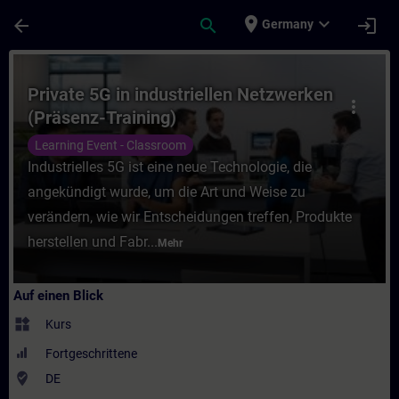
Für Hauptinhalt überspringen
Seite wurde geladen
place
expand_more
arrow_back
search
login
Germany
Kurs - Private 5G in industriellen Netzwer
Private 5G in industriellen Netzwerken
more_vert
(Präsenz-Training)
Learning Event - Classroom
Industrielles 5G ist eine neue Technologie, die
angekündigt wurde, um die Art und Weise zu
verändern, wie wir Entscheidungen treffen, Produkte
herstellen und Fabr...
Mehr
Auf einen Blick
widgets
Kurs
Fortgeschrittene
where_to_vote
DE