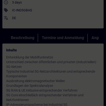
access_time
3 days
sell
IC-IND5GBAS
translate
DE
Beschreibung
Termine und Anmeldung
Angebot
Inhalte
Entwicklung der Mobilfunknetze
Unterschied zwischen öffentlichen und privaten (industriellen)
5G-Netzen
Typische Industrial 5G-Netzarchitekturen und entsprechende
Komponenten
Ausbreitung elektromagnetischer Wellen
Grundlagen der Spektralanalyse
5G RAN & UE inklusive entsprechender Verfahren
5G Core einschließlich entsprechender Verfahren und
Netzfunktionen
IP-Adressierungsschema bei Industrial 5G