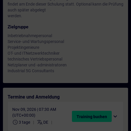
findet am Ende dieser Schulung statt. Optional kann die Prüfung
auch später abgelegt
werden.
Zielgruppe
Inbetriebnahmepersonal
Service- und Wartungspersonal
Projektingenieure
OT- und ITNetzwerktechniker
technisches Vertriebspersonal
Netzplaner und -administratoren
Industrial 5G Consultants
Termine und Anmeldung
Nov 09, 2026 | 07:30 AM
(UTC+00:00)
expand_more
Training buchen
schedule
translate
3 tage
DE