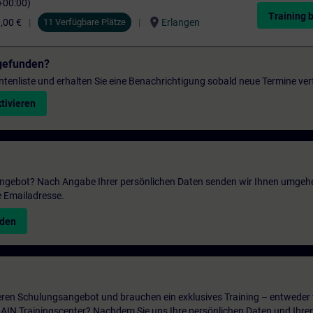
+00:00)
Training 
location_on
,00 €
11 Verfügbare Plätze
Erlangen
gefunden?
entenliste und erhalten Sie eine Benachrichtigung sobald neue Termine ver
tivieren
 Angebot? Nach Angabe Ihrer persönlichen Daten senden wir Ihnen umgeh
e Emailadresse.
nden
ren Schulungsangebot und brauchen ein exklusives Training – entweder v
ITRAIN Trainingscenter? Nachdem Sie uns Ihre persönlichen Daten und Ihre