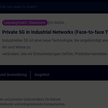
s
Industrial Networks (Face-to-face Training)
Learning Event - Classroom
IC-IND5G...
Private 5G in Industrial Networks (Face-to-face T
Industrielles 5G ist eine neue Technologie, die angekündigt wu
Art und Weise zu
verändern, wie wir Entscheidungen treffen, Produkte herstelle
warten. 5G
insgesamt und Industrial 5G im Besonderen sind komplexe Sy
aus
 und Anmeldung
Angebot
unterschiedlichen Elementen und Merkmalen bestehen.
en und privaten (industriellen) 5G-Netzen
chitekturen und entsprechende Komponenten
Industrial 5G Netzwerke bieten Unternehmen ein hohes Maß an 