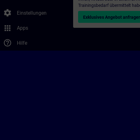
Trainingsbedarf übermittelt hab
settings
Einstellungen
Exklusives Angebot anfrage
apps
Apps
help_outline
Hilfe