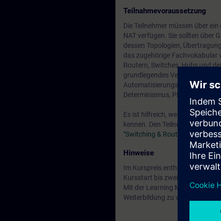
Teilnahmevoraussetzung
Die Teilnehmer müssen über ein
NAT verfügen. Sie sollten über 
dessen Topologien, Übertragun
das zugehörige Fachvokabular ve
Routern, Switches, Hubs und dem
grundlegendes Verständnis typi
Automatisierungskonzepte mit 
Determinismus, PROFINET usw. ei
Es ist hilfreich, wenn Sie die 
kennen. Den Teilnehmern wird e
"Switching & Routing in Indust
Hinweise
Im Kurspreis enthalten: Kostenl
Kursstart bis zwei Wochen nach
Mit der Learning Membership kön
Weiterbildung zu weiteren inte