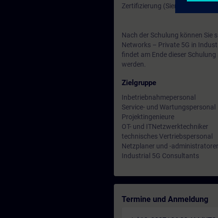
Zertifizierung (Siemens CPIN-L
Nach der Schulung können Sie sic
Networks – Private 5G in Industr
findet am Ende dieser Schulung 
werden.
Zielgruppe
Inbetriebnahmepersonal
Service- und Wartungspersonal
Projektingenieure
OT- und ITNetzwerktechniker
technisches Vertriebspersonal
Netzplaner und -administratore
Industrial 5G Consultants
Termine und Anmeldung