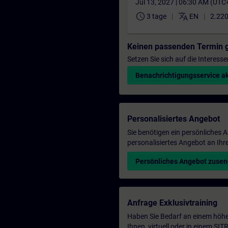
Jul 13, 2027 | 06:30 AM (UTC
schedule
translate
3 tage
EN
2.220
Keinen passenden Termin 
Setzen Sie sich auf die Interess
Benachrichtigungsservice ak
Personalisiertes Angebot
Sie benötigen ein persönliches
personalisiertes Angebot an Ihr
Persönliches Angebot zuse
Anfrage Exklusivtraining
Haben Sie Bedarf an einem höhe
Ihnen, virtuell oder in einem S