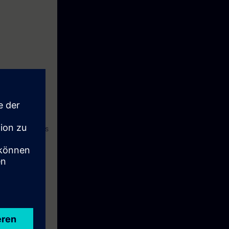
E"
und den Kurs
e Woche vor
wie Ihre