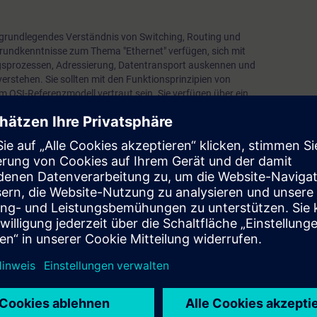
 grundlegendes Verständnis von Switching, Routing und
Grundkenntnisse zum Thema "Ethernet" verfügen, sich mit
gsprozessen, Adressierung, Datentransport auskennen und
rstehen. Sie sollten mit den Funktionsprinzipien von
 OSI-Referenzmodell vertraut sein. Sie verfügen über ein
scher industrieller Anwendungen und
Geräten wie SPS, SCADA und Formulierungen wie
nschließlich Industrial Security.
Grundlagen von drahtlosen Netzwerken wie WLAN oder 4G
mpfohlen, die Schulungen
"Security in Industrial Networks with SCALANC
rial Networks with SCALANCE"
im Vorfeld zu besuchen.
oser Zugang zur digitalen Lernplattform
SITRAIN access
– beginnend ein
 Kursende.
nen Sie die Inhalte dieses Learning Events vertiefen oder wiederholen so
ressanten Themen fortsetzen.