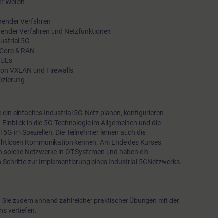
r Wellen
bei der
hender Verfahren
Umsetzung komplexer Anwendungen im Innen- und Außenbere
chender Verfahren und Netzfunktionen
Gleichzeitig sind solche
ustrial 5G
G Core & RAN
Netze in industriellen Umgebungen extremen Bedingungen wi
-UEs
Temperaturschwankungen,
von VXLAN und Firewalls
izierung
Feuchtigkeit, Staub usw. ausgesetzt.
e ein einfaches Industrial 5G-Netz planen, konfigurieren
n Einblick in die 5G-Technologie im Allgemeinen und die
 5G im Speziellen. Die Teilnehmer lernen auch die
rahtlosen Kommunikation kennen. Am Ende des Kurses
n solche Netzwerke in OT-Systemen und haben ein
 Schritte zur Implementierung eines Industrial 5GNetzwerks.
n Sie zudem anhand zahlreicher praktischer Übungen mit der
s vertiefen.