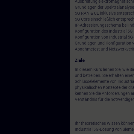
Ausbreitung elektromagnetische
Grundlagen der Spektralanalyse
5G RAN & UE inklusive entsprec
5G Core einschließlich entspre
IP-Adressierungsschema bei Ind
Konfiguration des Industrial 5
Konfiguration von Industrial 5G
Grundlagen und Konfiguration 
Abnahmetest und Netzwerkverif
Ziele
In diesem Kurs lernen Sie, wie Si
und betreiben. Sie erhalten eine
Schlüsselelemente von Industrial
physikalischen Konzepte der d
kennen Sie die Anforderungen a
Verständnis für die notwendigen
Ihr theoretisches Wissen könne
Industrial 5G-Lösung von Siemen