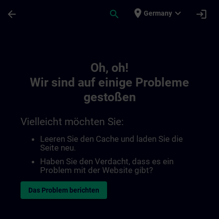
Für Hauptinhalt überspringen
Seite wurde geladen
place
expand_more
arrow_back
search
login
Germany
Toc | SITRAIN
Oh, oh!
Wir sind auf einige Probleme
gestoßen
Vielleicht möchten Sie:
Leeren Sie den Cache und laden Sie die
Seite neu.
Haben Sie den Verdacht, dass es ein
Problem mit der Website gibt?
Das Problem berichten