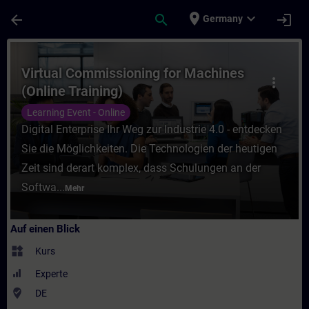
Für Hauptinhalt überspringen
Seite wurde geladen
place
expand_more
arrow_back
search
login
Germany
Kurs - Virtual Commissioning for Machines 
Virtual Commissioning for Machines
more_vert
(Online Training)
Learning Event - Online
Digital Enterprise Ihr Weg zur Industrie 4.0 - entdecken
Sie die Möglichkeiten. Die Technologien der heutigen
Zeit sind derart komplex, dass Schulungen an der
Softwa...
Mehr
Auf einen Blick
widgets
Kurs
Experte
where_to_vote
DE