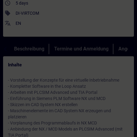
access_time
5 days
sell
DI-VIRTCOM
translate
EN
Beschreibung
Termine und Anmeldung
Angebot
Inhalte
- Vorstellung der Konzepte für eine virtuelle Inbetriebnahme
- Kompletter Software in the Loop Ansatz
- Arbeiten mit PLCSIM Advanced und TIA Portal
- Einführung in Siemens PLM Software NX und MCD
- Skizzen im CAD System NX erstellen
- Maschinenelemente im CAD System NX erzeugen und
platzieren
- Vorplanung des Programmablaufs in NX MCD
- Anbindung der NX / MCD Models an PLCSIM Advanced (mit
TIA Portal)