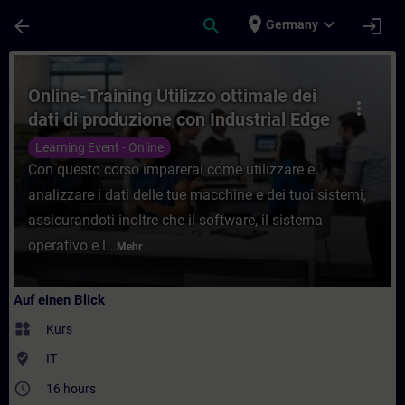
Für Hauptinhalt überspringen
Seite wurde geladen
place
expand_more
arrow_back
search
login
Germany
Kurs - Online-Training Utilizzo ottimale de
Online-Training Utilizzo ottimale dei
more_vert
dati di produzione con Industrial Edge
Learning Event - Online
Con questo corso imparerai come utilizzare e
analizzare i dati delle tue macchine e dei tuoi sistemi,
assicurandoti inoltre che il software, il sistema
operativo e l...
Mehr
Auf einen Blick
widgets
Kurs
where_to_vote
IT
access_time
16 hours