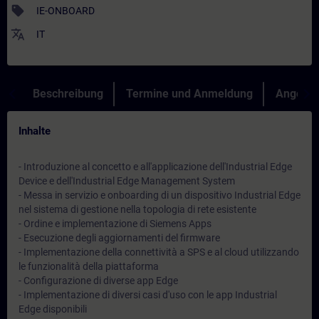
sell
IE-ONBOARD
translate
IT
Beschreibung
Termine und Anmeldung
Angebot
Inhalte
- Introduzione al concetto e all'applicazione dell'Industrial Edge
Device e dell'Industrial Edge Management System
- Messa in servizio e onboarding di un dispositivo Industrial Edge
nel sistema di gestione nella topologia di rete esistente
- Ordine e implementazione di Siemens Apps
- Esecuzione degli aggiornamenti del firmware
- Implementazione della connettività a SPS e al cloud utilizzando
le funzionalità della piattaforma
- Configurazione di diverse app Edge
- Implementazione di diversi casi d'uso con le app Industrial
Edge disponibili