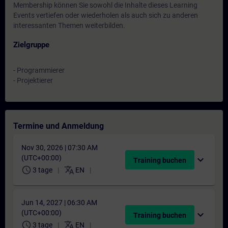
Membership können Sie sowohl die Inhalte dieses Learning
Events vertiefen oder wiederholen als auch sich zu anderen
interessanten Themen weiterbilden.
Zielgruppe
- Programmierer
- Projektierer
Termine und Anmeldung
Nov 30, 2026 | 07:30 AM
(UTC+00:00)
expand_more
Training buchen
schedule
translate
3 tage
EN
Jun 14, 2027 | 06:30 AM
(UTC+00:00)
expand_more
Training buchen
schedule
translate
3 tage
EN