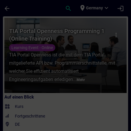
Für Hauptinhalt überspringen
Seite wurde geladen
place
expand_more
arrow_back
search
login
Germany
Kurs - TIA Portal Openness Programming 1 
TIA Portal Openness Programming 1
more_vert
(Online Training)
Learning Event - Online
TIA Portal Openness ist die mit dem TIA Portal
mitgelieferte API bzw. Programmierschnittstelle, mit
welcher Sie effizient automatisiert
Engineeringaufgaben erledigen...
Mehr
Auf einen Blick
widgets
Kurs
Fortgeschrittene
where_to_vote
DE