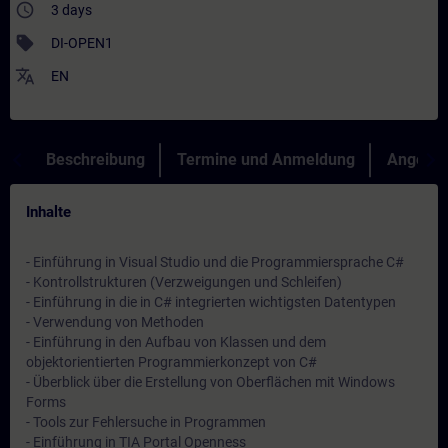
access_time
3 days
sell
DI-OPEN1
translate
EN
Beschreibung
Termine und Anmeldung
Angebot
Inhalte
- Einführung in Visual Studio und die Programmiersprache C#
- Kontrollstrukturen (Verzweigungen und Schleifen)
- Einführung in die in C# integrierten wichtigsten Datentypen
- Verwendung von Methoden
- Einführung in den Aufbau von Klassen und dem
objektorientierten Programmierkonzept von C#
- Überblick über die Erstellung von Oberflächen mit Windows
Forms
- Tools zur Fehlersuche in Programmen
- Einführung in TIA Portal Openness