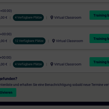
C+00:00)
Training 
location_on
,00 €
4 Verfügbare Plätze
Virtual Classroom
C+00:00)
Training 
location_on
,00 €
12 Verfügbare Plätze
Virtual Classroom
C+00:00)
Training 
location_on
,00 €
4 Verfügbare Plätze
Virtual Classroom
gefunden?
entenliste und erhalten Sie eine Benachrichtigung sobald neue Termine ver
tivieren