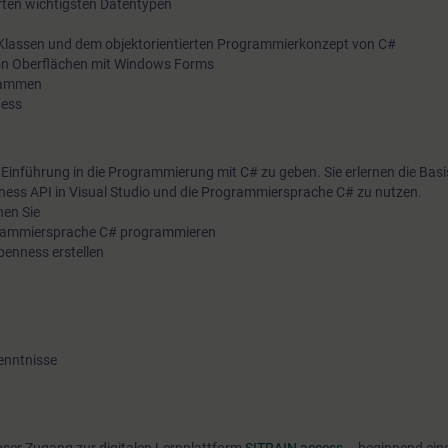
ierten wichtigsten Datentypen
 Klassen und dem objektorientierten Programmierkonzept von C#
 von Oberflächen mit Windows Forms
grammen
ness
ne Einführung in die Programmierung mit C# zu geben. Sie erlernen die Bas
ss API in Visual Studio und die Programmiersprache C# zu nutzen.
en Sie
ogrammiersprache C# programmieren
penness erstellen
enntnisse