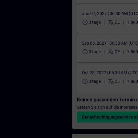
Jun 07, 2027 | 06:30 AM (UT
schedule
translate
3 tage
DE
1.860
Sep 06, 2027 | 06:30 AM (UT
schedule
translate
3 tage
DE
1.860
Oct 25, 2027 | 06:30 AM (UT
schedule
translate
3 tage
DE
1.860
Keinen passenden Termin 
Setzen Sie sich auf die Interess
Benachrichtigungsservice ak