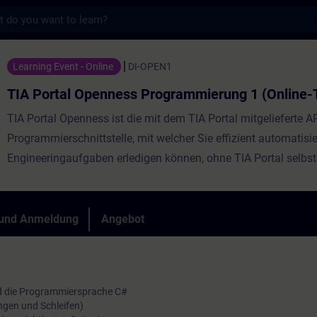
s
enness Programmierung 1 (Online-Training) 
Learning Event - Online
DI-OPEN1
TIA Portal Openness Programmierung 1 (Online-T
TIA Portal Openness ist die mit dem TIA Portal mitgelieferte A
Programmierschnittstelle, mit welcher Sie effizient automatisie
Engineeringaufgaben erledigen können, ohne TIA Portal selbst
Dazu gehören beispielsweise die Verwaltung von Projekten, d
Konfigurieren und Parametrieren von Hardware, die automatisc
von Bausteincode sowie diverse Onlinefunktionen.
 und Anmeldung
Angebot
Während des Trainings werden Sie eigene einfache Openness-
Anwendungen erstellen, in Betrieb nehmen und testen. Der Kurs
an alle, die in die Programmiersprache C# in Verbindung mit T
und die Programmiersprache C#
Openness einsteigen wollen.
ngen und Schleifen)