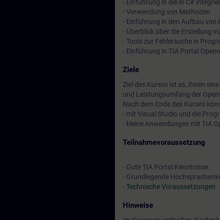
- Einführung in die in C# integr
- Verwendung von Methoden
- Einführung in den Aufbau von
- Überblick über die Erstellung
- Tools zur Fehlersuche in Pro
- Einführung in TIA Portal Open
Ziele
Ziel des Kurses ist es, Ihnen ei
und Leistungsumfang der Openne
Nach dem Ende des Kurses könn
- mit Visual Studio und die Pr
- kleine Anwendungen mit TIA O
Teilnahmevoraussetzung
- Gute TIA Portal Kenntnisse
- Grundlegende Hochsprachenk
-
Technische Voraussetzungen
Hinweise