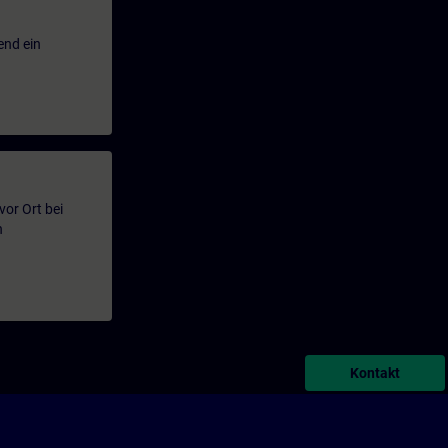
end ein
or Ort bei
n
Kontakt