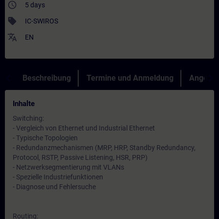
access_time
5 days
sell
IC-SWIROS
translate
EN
Beschreibung
Termine und Anmeldung
Angebot
Inhalte
Switching:
- Vergleich von Ethernet und Industrial Ethernet
- Typische Topologien
- Redundanzmechanismen (MRP, HRP, Standby Redundancy,
Protocol, RSTP, Passive Listening, HSR, PRP)
- Netzwerksegmentierung mit VLANs
- Spezielle Industriefunktionen
- Diagnose und Fehlersuche
Routing: