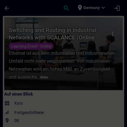
Für Hauptinhalt überspringen
Seite wurde geladen
place
expand_more
arrow_back
search
login
Germany
Kurs - Switching and Routing in Industria
Switching and Routing in Industrial
more_vert
Networks with SCALANCE (Online
Training)
Learning Event - Online
Ethernet ist aus dem industriellen und industrienahen
Umfeld nicht mehr wegzudenken. Von industriellen
Netzwerken wird ein hohes Maß an Zuverlässigkeit
und ausreiche...
Mehr
Auf einen Blick
widgets
Kurs
Fortgeschrittene
where_to_vote
DE