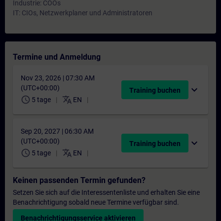
Industrie: COOs
IT: CIOs, Netzwerkplaner und Administratoren
Termine und Anmeldung
Nov 23, 2026 | 07:30 AM
(UTC+00:00)
expand_more
Training buchen
schedule
translate
5 tage
EN
Sep 20, 2027 | 06:30 AM
(UTC+00:00)
expand_more
Training buchen
schedule
translate
5 tage
EN
Keinen passenden Termin gefunden?
Setzen Sie sich auf die Interessentenliste und erhalten Sie eine
Benachrichtigung sobald neue Termine verfügbar sind.
Benachrichtigungsservice aktivieren