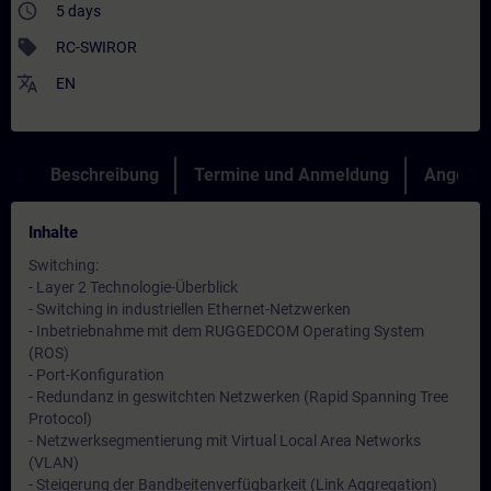
access_time
5 days
sell
RC-SWIROR
translate
EN
Beschreibung
Termine und Anmeldung
Angebot
Inhalte
Switching:
- Layer 2 Technologie-Überblick
- Switching in industriellen Ethernet-Netzwerken
- Inbetriebnahme mit dem RUGGEDCOM Operating System
(ROS)
- Port-Konfiguration
- Redundanz in geswitchten Netzwerken (Rapid Spanning Tree
Protocol)
- Netzwerksegmentierung mit Virtual Local Area Networks
(VLAN)
- Steigerung der Bandbeitenverfügbarkeit (Link Aggregation)