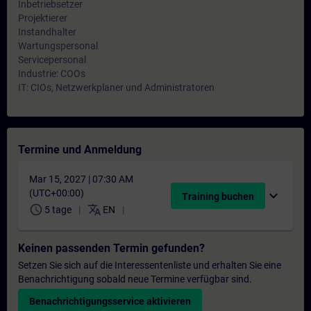
Inbetriebsetzer
Projektierer
Instandhalter
Wartungspersonal
Servicepersonal
Industrie: COOs
IT: CIOs, Netzwerkplaner und Administratoren
Termine und Anmeldung
Mar 15, 2027 | 07:30 AM
(UTC+00:00)
expand_more
Training buchen
schedule
translate
5 tage
EN
Keinen passenden Termin gefunden?
Setzen Sie sich auf die Interessentenliste und erhalten Sie eine
Benachrichtigung sobald neue Termine verfügbar sind.
Benachrichtigungsservice aktivieren