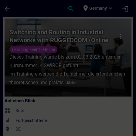
Für Hauptinhalt überspringen
Seite wurde geladen
place
expand_more
arrow_back
search
login
Germany
Kurs - Switching and Routing in Industria
Switching and Routing in Industrial
more_vert
Networks with RUGGEDCOM (Online
Training)
Learning Event - Online
Dieses Training wurde bis zum 02.03.2026 unter der
Kursnummer IK-SWIROR geführt.
Im Training erwerben die Teilnehmer die erforderlichen
theoretischen und praktis...
Mehr
Auf einen Blick
widgets
Kurs
Fortgeschrittene
where_to_vote
DE