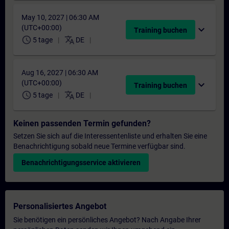
May 10, 2027 | 06:30 AM
(UTC+00:00)
expand_more
Training buchen
schedule
translate
5 tage
DE
Aug 16, 2027 | 06:30 AM
(UTC+00:00)
expand_more
Training buchen
schedule
translate
5 tage
DE
Keinen passenden Termin gefunden?
Setzen Sie sich auf die Interessentenliste und erhalten Sie eine
Benachrichtigung sobald neue Termine verfügbar sind.
Benachrichtigungsservice aktivieren
Personalisiertes Angebot
Sie benötigen ein persönliches Angebot? Nach Angabe Ihrer