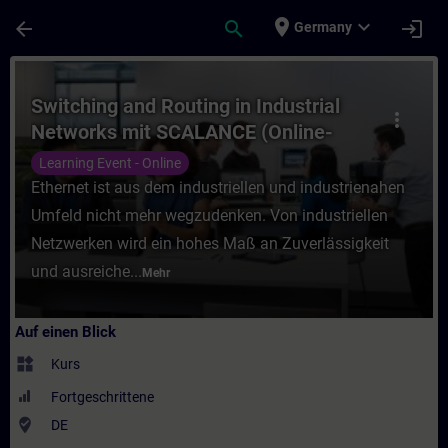
Für Hauptinhalt überspringen
Seite wurde geladen
place
expand_more
arrow_back
search
login
Germany
Kurs - Switching and Routing in Industria
Switching and Routing in Industrial
more_vert
Networks mit SCALANCE (Online-
Training)
Learning Event - Online
Ethernet ist aus dem industriellen und industrienahen
Umfeld nicht mehr wegzudenken. Von industriellen
Netzwerken wird ein hohes Maß an Zuverlässigkeit
und ausreiche...
Mehr
Auf einen Blick
widgets
Kurs
Fortgeschrittene
where_to_vote
DE