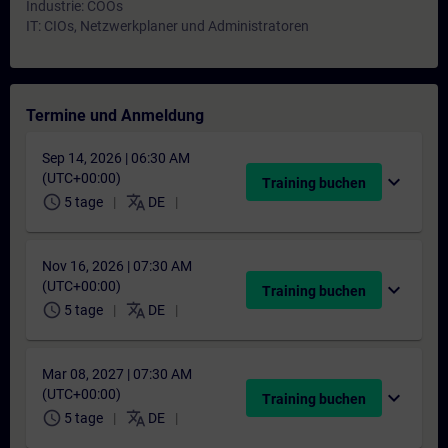
Industrie: COOs
IT: CIOs, Netzwerkplaner und Administratoren
Termine und Anmeldung
Sep 14, 2026 | 06:30 AM
(UTC+00:00)
expand_more
Training buchen
schedule
translate
5 tage
DE
Nov 16, 2026 | 07:30 AM
(UTC+00:00)
expand_more
Training buchen
schedule
translate
5 tage
DE
Mar 08, 2027 | 07:30 AM
(UTC+00:00)
expand_more
Training buchen
schedule
translate
5 tage
DE