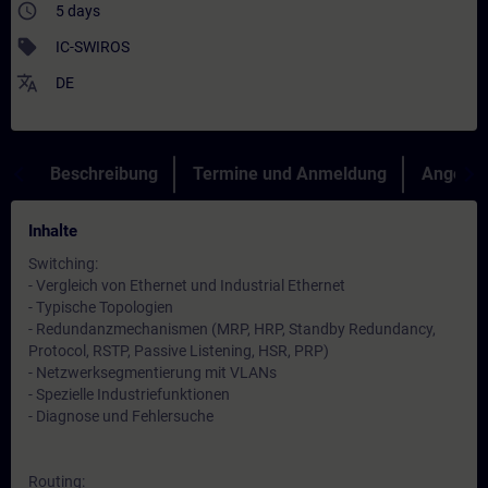
access_time
5 days
sell
IC-SWIROS
translate
DE
Beschreibung
Termine und Anmeldung
Angebot
Inhalte
Switching:
- Vergleich von Ethernet und Industrial Ethernet
- Typische Topologien
- Redundanzmechanismen (MRP, HRP, Standby Redundancy,
Protocol, RSTP, Passive Listening, HSR, PRP)
- Netzwerksegmentierung mit VLANs
- Spezielle Industriefunktionen
- Diagnose und Fehlersuche
Routing: